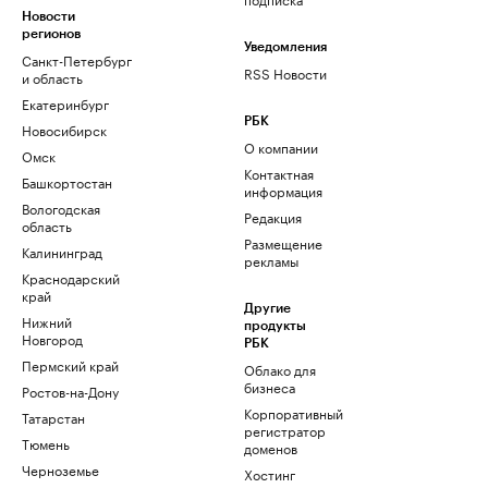
Новости
регионов
Уведомления
Санкт-Петербург
RSS Новости
и область
Екатеринбург
РБК
Новосибирск
О компании
Омск
Контактная
Башкортостан
информация
Вологодская
Редакция
область
Размещение
Калининград
рекламы
Краснодарский
край
Другие
Нижний
продукты
Новгород
РБК
Пермский край
Облако для
бизнеса
Ростов-на-Дону
Корпоративный
Татарстан
регистратор
Тюмень
доменов
Черноземье
Хостинг