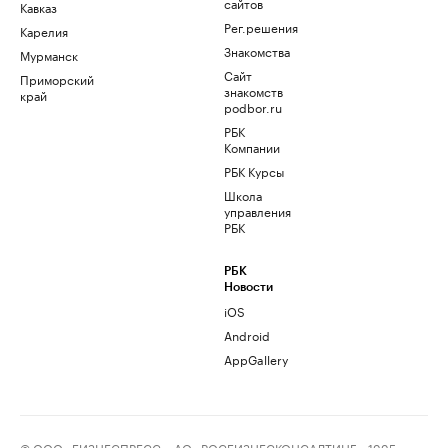
сайтов
Кавказ
Рег.решения
Карелия
Знакомства
Мурманск
Сайт
Приморский
знакомств
край
podbor.ru
РБК
Компании
РБК Курсы
Школа
управления
РБК
РБК
Новости
iOS
Android
AppGallery
© ООО «БИЗНЕСПРЕСС», АО «РОСБИЗНЕСКОНСАЛТИНГ», 1995–