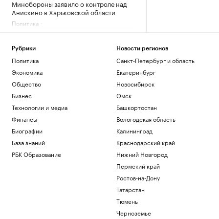
Минобороны заявило о контроле над
Анискино в Харьковской области
Политика
Российский боец ММА Ядуллаев
получил условный срок за хранение
амфетамина
Рубрики
Новости регионов
Спорт
Политика
Санкт-Петербург и область
Громкий звук в Москве объяснили
Экономика
Екатеринбург
самолетом на сверхзвуковой скорости
Общество
Новосибирск
Общество
Бизнес
Омск
Минцифры исключило ограничения на
доступ детей в соцсети
Технологии и медиа
Башкортостан
Общество
Финансы
Вологодская область
Компании начнут нанимать ИИ-
Биографии
Калининград
сотрудников: появится ли новый
База знаний
Краснодарский край
рынок труда
РБК Образование
Нижний Новгород
Подписка на РБК
Пермский край
Загрузить еще
Ростов-на-Дону
Татарстан
Тюмень
Черноземье