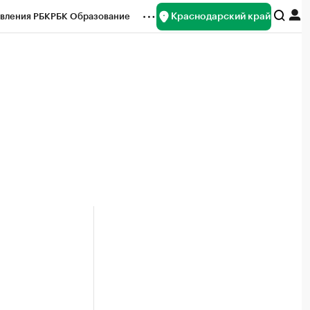
Краснодарский край
вления РБК
РБК Образование
редитные рейтинги
Франшизы
нсы
Рынок наличной валюты