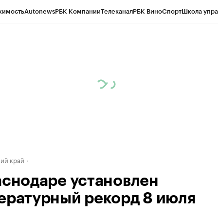
жимость
Autonews
РБК Компании
Телеканал
РБК Вино
Спорт
Школа упра
д
Стиль
Крипто
РБК Бизнес-среда
Дискуссионный клуб
Исследования
К
а контрагентов
Политика
Экономика
Бизнес
Технологии и медиа
Фина
ий край
аснодаре установлен
ературный рекорд 8 июля