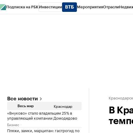
Подписка на РБК
Инвестиции
Мероприятия
Отрасли
Недви
РБК Курсы
РБК Life
Тренды
Визионеры
Национальные проекты
Горо
Газета
Спецпроекты СПб
Конференции СПб
Спецпроекты
Проверк
Краснодарск
Все новости
Краснодар
Весь мир
В Кр
«Внуково» стало владельцем 25% в
управляющей компании Домодедово
темп
Бизнес
Пляжи, замки, марципан: гастрогид по