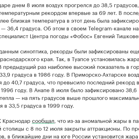
аре днем 8 июля воздух прогрелся до 38,5 градусов,
 температурным рекордом впервые за 69 лет. В посл
лее близкая температура в этот день была зафиксиро
 — 36,4 градуса. Об этом в своем Telegram-канале н
специалист Центра погоды «Фобос» Евгений Тишкове
 данным синоптика, рекорды были зафиксированы еще
раснодарского края. Так, в Туапсе установилась жара
В предыдущий раз наиболее высокий показатель в го
33,9 градуса в 1986 году. В Приморско-Ахтарске воз
 до 40,7 градуса, что превысило последний рекорд в
 1996 году. В Анапе 8 июля было зафиксировано 38,6
 тепла — на пять градусов выше прошлого максималь
я в 33,5 градуса в 1999 году.
К Краснодар
сообщал
, что из-за аномальной жары в п
 столицы с 8 по 12 июля закрыты аттракционы. По п
в, в ближайшие дни на юге России установится жара