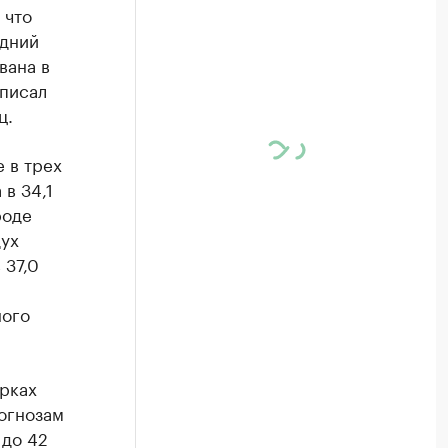
 что
едний
вана в
аписал
ц.
 в трех
 в 34,1
роде
дух
 37,0
ного
арках
рогнозам
 до 42