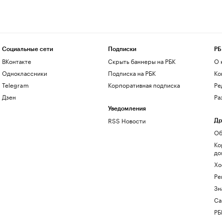
Социальные сети
Подписки
РБ
ВКонтакте
Скрыть баннеры на РБК
О 
Одноклассники
Подписка на РБК
Ко
Telegram
Корпоративная подписка
Ре
Дзен
Ра
Уведомления
RSS Новости
Др
Об
Ко
до
Хо
Ре
Зн
Са
РБ