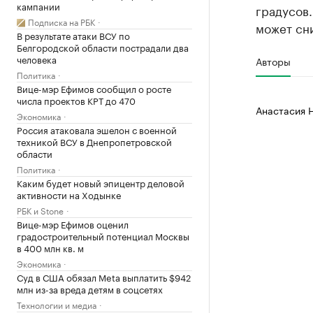
кампании
градусов.
Подписка на РБК
может сни
В результате атаки ВСУ по
Белгородской области пострадали два
человека
Авторы
Политика
Вице-мэр Ефимов сообщил о росте
числа проектов КРТ до 470
Анастасия 
Экономика
Россия атаковала эшелон с военной
техникой ВСУ в Днепропетровской
области
Политика
Каким будет новый эпицентр деловой
активности на Ходынке
РБК и Stone
Вице-мэр Ефимов оценил
градостроительный потенциал Москвы
в 400 млн кв. м
Экономика
Суд в США обязал Meta выплатить $942
млн из-за вреда детям в соцсетях
Технологии и медиа