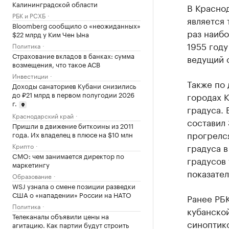
Калининградской области
В Краснод
РБК и РСХБ
является
Bloomberg сообщило о «неожиданных»
раз наибо
$22 млрд у Ким Чен Ына
1955 году
Политика
Страхование вкладов в банках: сумма
ведущий 
возмещения, что такое АСВ
Инвестиции
Также по
Доходы санаториев Кубани снизились
до ₽21 млрд в первом полугодии 2026
городах К
г.
градуса. 
Краснодарский край
составил 
Пришли в движение биткоины из 2011
прогрелся
года. Их владелец в плюсе на $10 млн
Крипто
градуса в
CMO: чем занимается директор по
градусов
маркетингу
показател
Образование
WSJ узнала о смене позиции разведки
США о «нападении» России на НАТО
Ранее РБ
Политика
кубанской
Телеканалы объявили цены на
синоптико
агитацию. Как партии будут строить