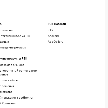
К
РБК Новости
компании
iOS
нтактная информация
Android
дакция
AppGallery
змещение рекламы
угие продукты РБК
лако для бизнеса
рпоративный регистратор
менов
стинг сайтов
г.решения
акомства
йт знакомств podbor.ru
К Компании