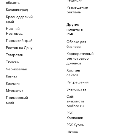
область
Размещение
Калининград
рекламы
Краснодарский
край
Другие
Нижний
продукты
Новгород
РБК
Пермский край
Облако для
бизнеса
Ростов-на-Дону
Корпоративный
Татарстан
регистратор
Тюмень
доменов
Черноземье
Хостинг
сайтов
Кавказ
Рег.решения
Карелия
Знакомства
Мурманск
Сайт
Приморский
знакомств
край
podbor.ru
РБК
Компании
РБК Курсы
Школа