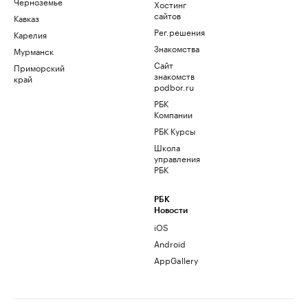
Черноземье
Хостинг
сайтов
Кавказ
Рег.решения
Карелия
Знакомства
Мурманск
Сайт
Приморский
знакомств
край
podbor.ru
РБК
Компании
РБК Курсы
Школа
управления
РБК
РБК
Новости
iOS
Android
AppGallery