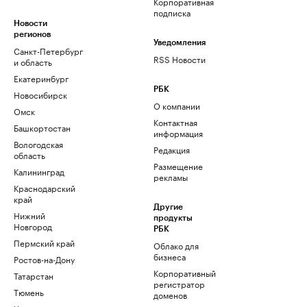
Корпоративная
подписка
Новости
регионов
Уведомления
Санкт-Петербург
RSS Новости
и область
Екатеринбург
РБК
Новосибирск
О компании
Омск
Контактная
Башкортостан
информация
Вологодская
Редакция
область
Размещение
Калининград
рекламы
Краснодарский
край
Другие
Нижний
продукты
Новгород
РБК
Пермский край
Облако для
бизнеса
Ростов-на-Дону
Корпоративный
Татарстан
регистратор
Тюмень
доменов