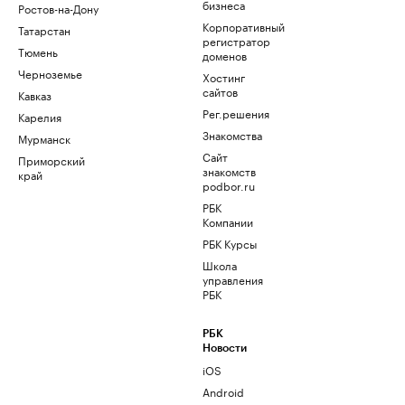
бизнеса
Ростов-на-Дону
Корпоративный
Татарстан
регистратор
Тюмень
доменов
Черноземье
Хостинг
сайтов
Кавказ
Рег.решения
Карелия
Знакомства
Мурманск
Сайт
Приморский
знакомств
край
podbor.ru
РБК
Компании
РБК Курсы
Школа
управления
РБК
РБК
Новости
iOS
Android