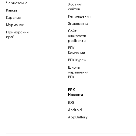
Черноземье
Хостинг
сайтов
Кавказ
Рег.решения
Карелия
Знакомства
Мурманск
Сайт
Приморский
знакомств
край
podbor.ru
РБК
Компании
РБК Курсы
Школа
управления
РБК
РБК
Новости
iOS
Android
AppGallery