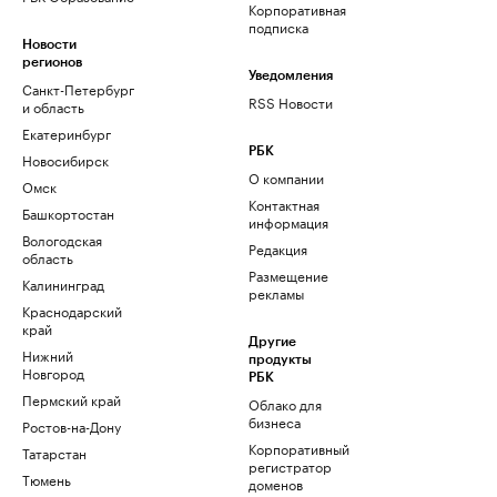
Корпоративная
подписка
Новости
регионов
Уведомления
Санкт-Петербург
RSS Новости
и область
Екатеринбург
РБК
Новосибирск
О компании
Омск
Контактная
Башкортостан
информация
Вологодская
Редакция
область
Размещение
Калининград
рекламы
Краснодарский
край
Другие
Нижний
продукты
Новгород
РБК
Пермский край
Облако для
бизнеса
Ростов-на-Дону
Корпоративный
Татарстан
регистратор
Тюмень
доменов