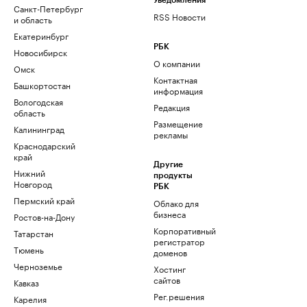
Уведомления
Санкт-Петербург
RSS Новости
и область
Екатеринбург
РБК
Новосибирск
О компании
Омск
Контактная
Башкортостан
информация
Вологодская
Редакция
область
Размещение
Калининград
рекламы
Краснодарский
край
Другие
Нижний
продукты
Новгород
РБК
Пермский край
Облако для
бизнеса
Ростов-на-Дону
Корпоративный
Татарстан
регистратор
Тюмень
доменов
Черноземье
Хостинг
сайтов
Кавказ
Рег.решения
Карелия