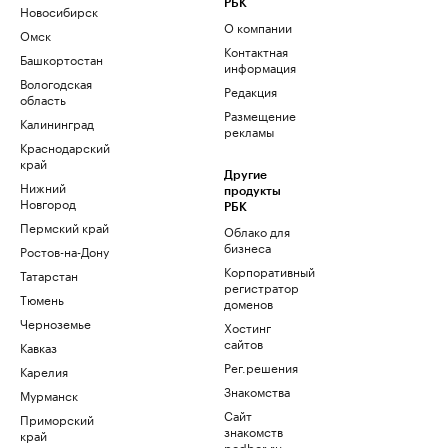
РБК
Новосибирск
О компании
Омск
Контактная
Башкортостан
информация
Вологодская
Редакция
область
Размещение
Калининград
рекламы
Краснодарский
край
Другие
Нижний
продукты
Новгород
РБК
Пермский край
Облако для
бизнеса
Ростов-на-Дону
Корпоративный
Татарстан
регистратор
Тюмень
доменов
Черноземье
Хостинг
сайтов
Кавказ
Рег.решения
Карелия
Знакомства
Мурманск
Сайт
Приморский
знакомств
край
podbor.ru