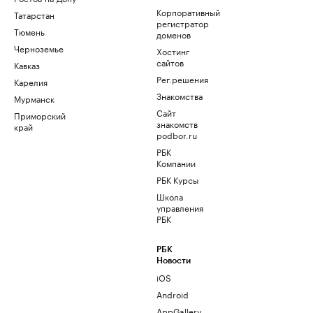
Корпоративный
Татарстан
регистратор
Тюмень
доменов
Черноземье
Хостинг
сайтов
Кавказ
Рег.решения
Карелия
Знакомства
Мурманск
Сайт
Приморский
знакомств
край
podbor.ru
РБК
Компании
РБК Курсы
Школа
управления
РБК
РБК
Новости
iOS
Android
AppGallery