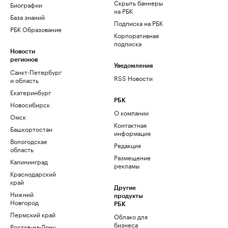
Скрыть баннеры
Биографии
на РБК
База знаний
Подписка на РБК
РБК Образование
Корпоративная
подписка
Новости
регионов
Уведомления
Санкт-Петербург
RSS Новости
и область
Екатеринбург
РБК
Новосибирск
О компании
Омск
Контактная
Башкортостан
информация
Вологодская
Редакция
область
Размещение
Калининград
рекламы
Краснодарский
край
Другие
Нижний
продукты
Новгород
РБК
Пермский край
Облако для
бизнеса
Ростов-на-Дону