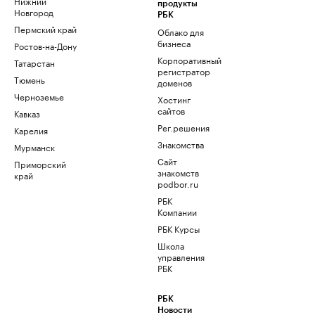
Нижний
продукты
Новгород
РБК
Пермский край
Облако для
бизнеса
Ростов-на-Дону
Корпоративный
Татарстан
регистратор
Тюмень
доменов
Черноземье
Хостинг
сайтов
Кавказ
Рег.решения
Карелия
Знакомства
Мурманск
Сайт
Приморский
знакомств
край
podbor.ru
РБК
Компании
РБК Курсы
Школа
управления
РБК
РБК
Новости