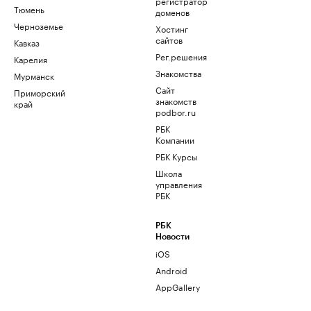
регистратор
Тюмень
доменов
Черноземье
Хостинг
сайтов
Кавказ
Рег.решения
Карелия
Знакомства
Мурманск
Сайт
Приморский
знакомств
край
podbor.ru
РБК
Компании
РБК Курсы
Школа
управления
РБК
РБК
Новости
iOS
Android
AppGallery