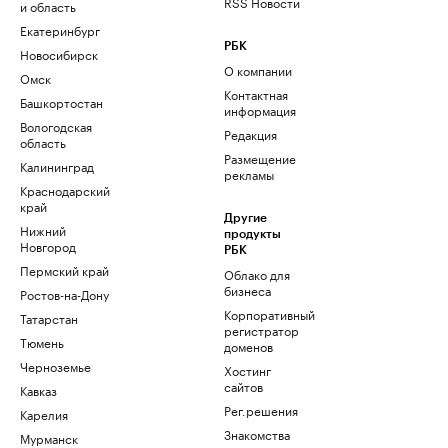
RSS Новости
и область
Екатеринбург
РБК
Новосибирск
О компании
Омск
Контактная
Башкортостан
информация
Вологодская
Редакция
область
Размещение
Калининград
рекламы
Краснодарский
край
Другие
Нижний
продукты
Новгород
РБК
Пермский край
Облако для
бизнеса
Ростов-на-Дону
Корпоративный
Татарстан
регистратор
Тюмень
доменов
Черноземье
Хостинг
сайтов
Кавказ
Рег.решения
Карелия
Знакомства
Мурманск