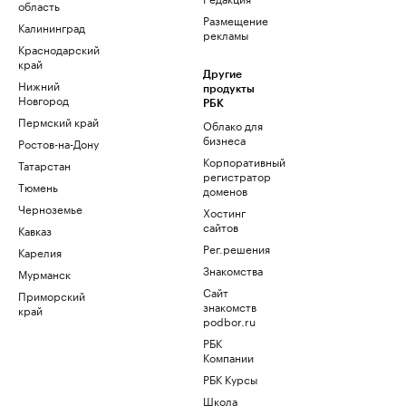
область
Размещение
Калининград
рекламы
Краснодарский
край
Другие
Нижний
продукты
Новгород
РБК
Пермский край
Облако для
бизнеса
Ростов-на-Дону
Корпоративный
Татарстан
регистратор
Тюмень
доменов
Черноземье
Хостинг
сайтов
Кавказ
Рег.решения
Карелия
Знакомства
Мурманск
Сайт
Приморский
знакомств
край
podbor.ru
РБК
Компании
РБК Курсы
Школа