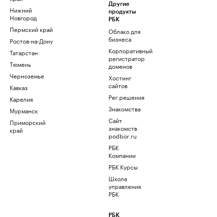
Другие
Нижний
продукты
Новгород
РБК
Пермский край
Облако для
бизнеса
Ростов-на-Дону
Корпоративный
Татарстан
регистратор
Тюмень
доменов
Черноземье
Хостинг
сайтов
Кавказ
Рег.решения
Карелия
Знакомства
Мурманск
Сайт
Приморский
знакомств
край
podbor.ru
РБК
Компании
РБК Курсы
Школа
управления
РБК
РБК