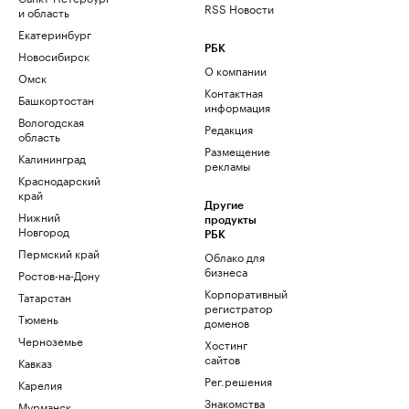
RSS Новости
и область
Екатеринбург
РБК
Новосибирск
О компании
Омск
Контактная
Башкортостан
информация
Вологодская
Редакция
область
Размещение
Калининград
рекламы
Краснодарский
край
Другие
Нижний
продукты
Новгород
РБК
Пермский край
Облако для
бизнеса
Ростов-на-Дону
Корпоративный
Татарстан
регистратор
Тюмень
доменов
Черноземье
Хостинг
сайтов
Кавказ
Рег.решения
Карелия
Знакомства
Мурманск