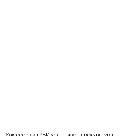
Как
сообщал
РБК Краснодар, прокуратура