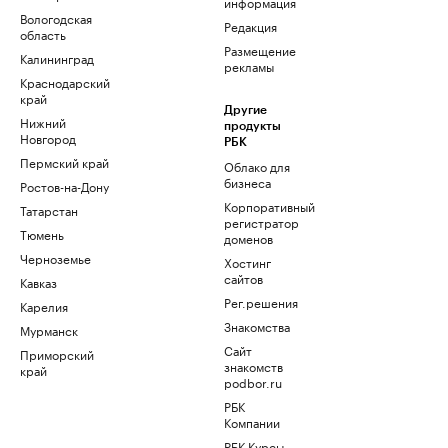
информация
Вологодская
Редакция
область
Размещение
Калининград
рекламы
Краснодарский
край
Другие
Нижний
продукты
Новгород
РБК
Пермский край
Облако для
бизнеса
Ростов-на-Дону
Корпоративный
Татарстан
регистратор
Тюмень
доменов
Черноземье
Хостинг
сайтов
Кавказ
Рег.решения
Карелия
Знакомства
Мурманск
Сайт
Приморский
знакомств
край
podbor.ru
РБК
Компании
РБК Курсы