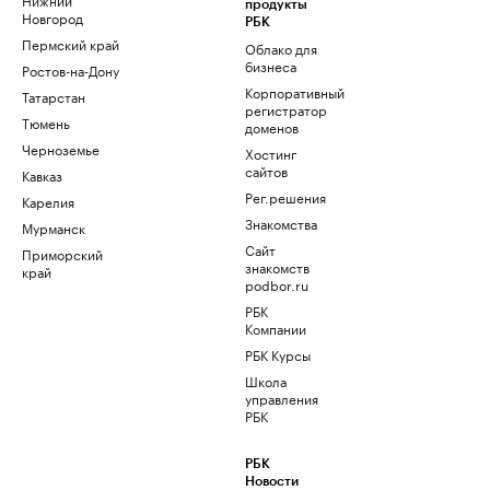
продукты
Новгород
РБК
Пермский край
Облако для
бизнеса
Ростов-на-Дону
Корпоративный
Татарстан
регистратор
Тюмень
доменов
Черноземье
Хостинг
сайтов
Кавказ
Рег.решения
Карелия
Знакомства
Мурманск
Сайт
Приморский
знакомств
край
podbor.ru
РБК
Компании
РБК Курсы
Школа
управления
РБК
РБК
Новости