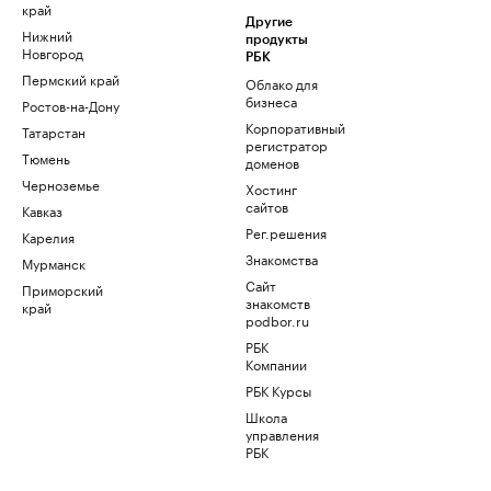
край
Другие
Нижний
продукты
Новгород
РБК
Пермский край
Облако для
бизнеса
Ростов-на-Дону
Корпоративный
Татарстан
регистратор
Тюмень
доменов
Черноземье
Хостинг
сайтов
Кавказ
Рег.решения
Карелия
Знакомства
Мурманск
Сайт
Приморский
знакомств
край
podbor.ru
РБК
Компании
РБК Курсы
Школа
управления
РБК