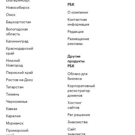
РБК
Новосибирск
О компании
Омск
Контактная
Башкортостан
информация
Вологодская
Редакция
область
Размещение
Калининград
рекламы
Краснодарский
край
Другие
Нижний
продукты
Новгород
РБК
Пермский край
Облако для
бизнеса
Ростов-на-Дону
Корпоративный
Татарстан
регистратор
Тюмень
доменов
Черноземье
Хостинг
сайтов
Кавказ
Рег.решения
Карелия
Знакомства
Мурманск
Сайт
Приморский
знакомств
край