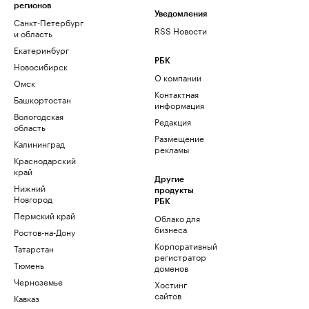
регионов
Уведомления
Санкт-Петербург
RSS Новости
и область
Екатеринбург
РБК
Новосибирск
О компании
Омск
Контактная
Башкортостан
информация
Вологодская
Редакция
область
Размещение
Калининград
рекламы
Краснодарский
край
Другие
Нижний
продукты
Новгород
РБК
Пермский край
Облако для
бизнеса
Ростов-на-Дону
Корпоративный
Татарстан
регистратор
Тюмень
доменов
Черноземье
Хостинг
сайтов
Кавказ