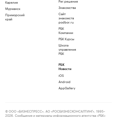
Рег.решения
Карелия
Знакомства
Мурманск
Сайт
Приморский
знакомств
край
podbor.ru
РБК
Компании
РБК Курсы
Школа
управления
РБК
РБК
Новости
iOS
Android
AppGallery
© ООО «БИЗНЕСПРЕСС», АО «РОСБИЗНЕСКОНСАЛТИНГ», 1995–
2026. Сообщения и материалы информационного агентства «РБК»