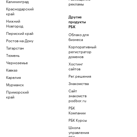
Калининград
рекламы
Краснодарский
край
Другие
Нижний
продукты
Новгород
РБК
Пермский край
Облако для
бизнеса
Ростов-на-Дону
Корпоративный
Татарстан
регистратор
Тюмень
доменов
Черноземье
Хостинг
сайтов
Кавказ
Рег.решения
Карелия
Знакомства
Мурманск
Сайт
Приморский
знакомств
край
podbor.ru
РБК
Компании
РБК Курсы
Школа
управления
РБК