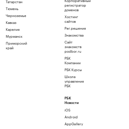
Корпоративный
Татарстан
регистратор
Тюмень
доменов
Черноземье
Хостинг
сайтов
Кавказ
Рег.решения
Карелия
Знакомства
Мурманск
Сайт
Приморский
знакомств
край
podbor.ru
РБК
Компании
РБК Курсы
Школа
управления
РБК
РБК
Новости
iOS
Android
AppGallery