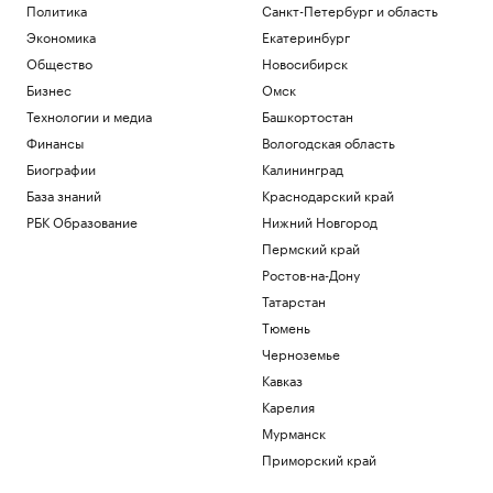
женщинам
Политика
Санкт-Петербург и область
Подписка на РБК
Экономика
Екатеринбург
Как Петербургская биржа влияет на
Общество
Новосибирск
бизнес и экономику
Бизнес
Омск
РБК и Петербургская Биржа
Технологии и медиа
Башкортостан
Три человека погибли при ночной
атаке на Белгород
Финансы
Вологодская область
Политика
Биографии
Калининград
Число погибших в ходе протестов в
База знаний
Краснодарский край
пакистанской зоне Кашмира достигло
89
РБК Образование
Нижний Новгород
Политика
Пермский край
Хуситы атаковали беспилотником НПЗ
Ростов-на-Дону
Aramco в Джизане
Татарстан
Общество
Тюмень
Загрузить еще
Черноземье
Кавказ
Карелия
Мурманск
Приморский край