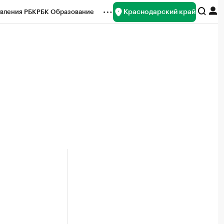
Краснодарский край
вления РБК
РБК Образование
редитные рейтинги
Франшизы
нсы
Рынок наличной валюты