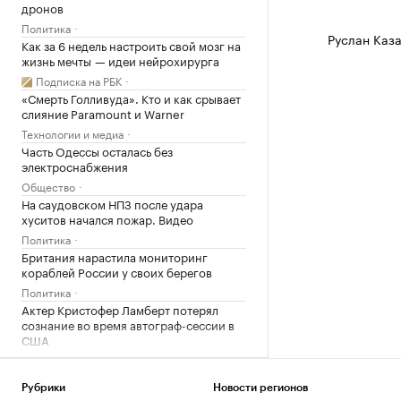
дронов
Политика
Руслан Каза
Как за 6 недель настроить свой мозг на
жизнь мечты — идеи нейрохирурга
Подписка на РБК
«Смерть Голливуда». Кто и как срывает
слияние Paramount и Warner
Технологии и медиа
Часть Одессы осталась без
электроснабжения
Общество
На саудовском НПЗ после удара
хуситов начался пожар. Видео
Политика
Британия нарастила мониторинг
кораблей России у своих берегов
Политика
Актер Кристофер Ламберт потерял
сознание во время автограф-сессии в
США
Общество
Сила цвета. Как Stanley заработала
Рубрики
Новости регионов
$750 млн, продавая термосы