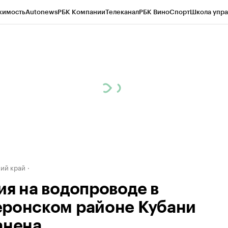
жимость
Autonews
РБК Компании
Телеканал
РБК Вино
Спорт
Школа упра
д
Стиль
Крипто
РБК Бизнес-среда
Дискуссионный клуб
Исследования
К
а контрагентов
Политика
Экономика
Бизнес
Технологии и медиа
Фина
ий край
ия на водопроводе в
ронском районе Кубани
анена