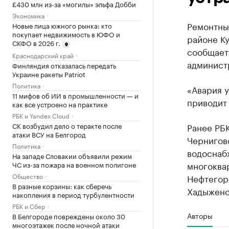
£430 млн из-за «могилы» эльфа Добби
Экономика
Ремонтны
Новые лица южного рынка: кто
покупает недвижимость в ЮФО и
районе Ку
СКФО в 2026 г.
сообщает
Краснодарский край
админист
Финляндия отказалась передать
Украине ракеты Patriot
Политика
«Авария у
11 мифов об ИИ в промышленности — и
приводит 
как все устроено на практике
РБК и Yandex Cloud
СК возбудил дело о теракте после
Ранее РБК
атаки ВСУ на Белгород
Чернигов
Политика
водоснабж
На западе Словакии объявили режим
многоквар
ЧС из-за пожара на военном полигоне
Общество
Нефтегор
В разные корзины: как сберечь
Хадыженс
накопления в период турбулентности
РБК и Сбер
Авторы
В Белгороде повреждены около 30
многоэтажек после ночной атаки