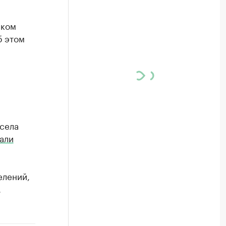
ском
б этом
 села
али
елений,
.