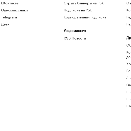
ВКонтакте
Скрыть баннеры на РБК
О 
Одноклассники
Подписка на РБК
Ко
Telegram
Корпоративная подписка
Ре
Дзен
Ра
Уведомления
RSS Новости
Др
Об
Ко
до
Хо
Ре
Зн
Са
РБ
РБ
Шк