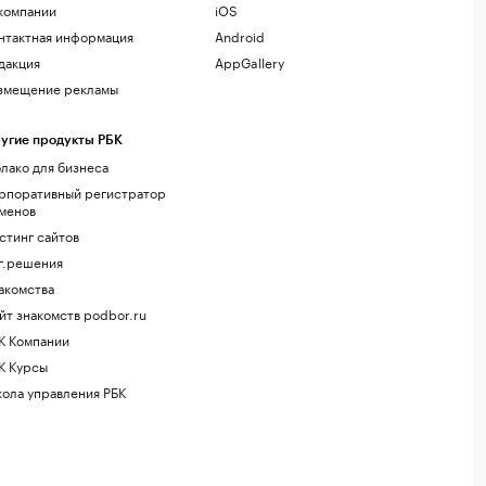
компании
iOS
нтактная информация
Android
дакция
AppGallery
змещение рекламы
угие продукты РБК
лако для бизнеса
рпоративный регистратор
менов
стинг сайтов
г.решения
акомства
йт знакомств podbor.ru
К Компании
К Курсы
ола управления РБК