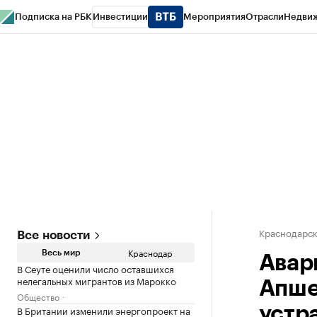
Подписка на РБК
Инвестиции
Мероприятия
Отрасли
Недви
РБК Курсы
РБК Life
Тренды
Визионеры
Национальные проекты
Горо
Газета
Спецпроекты СПб
Конференции СПб
Спецпроекты
Проверк
Краснодарск
Все новости
Краснодар
Весь мир
Авар
В Сеуте оценили число оставшихся
нелегальных мигрантов из Марокко
Апше
Общество
В Британии изменили энергопроект на
устр