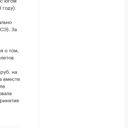
 с югом
 году).
ально
СЭ). За
я о том,
илетов
руб. на
а вместе
сле
овала
принятия