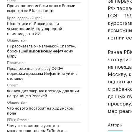
За перву
Производство мебели на юге России
РФ переве
выросло на 5% в июне
ГСЭ — 159
Краснодарский край
курортам
Школьники из России стали
чемпионами Международной
возможным
олимпиады по ИИ
летний се
Общество
FT рассказала о «маленькой Спарте»,
бросившей вызов всему нефтяному
Ранее РБ
миру
что турис
Политика
на поезда
Предложенная во главу ФИФА
Москву, к
норвежка призвала Инфантино уйти в
отставку
одного че
Спорт
с ребенко
Финляндия закрыла проходы для дичи
данных п
на границе с Россией
Общество
проверку
Что нового построят на Ходынском
мер реаг
поле
РБК и Stone
Авторы
Чему и как сегодня учат топ-
менеджеров: тренды EdTech для