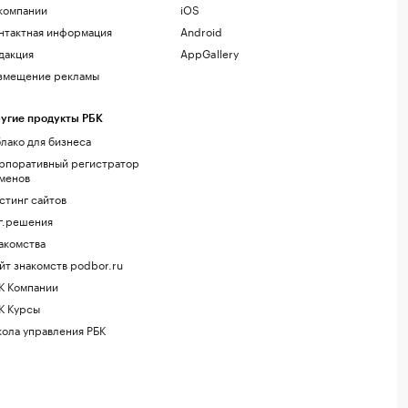
компании
iOS
нтактная информация
Android
дакция
AppGallery
змещение рекламы
угие продукты РБК
лако для бизнеса
рпоративный регистратор
менов
стинг сайтов
г.решения
акомства
йт знакомств podbor.ru
К Компании
К Курсы
ола управления РБК