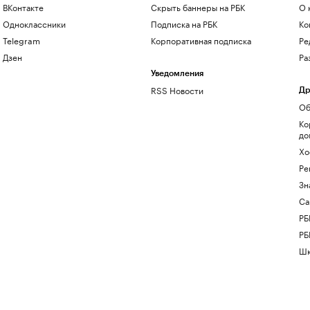
ВКонтакте
Скрыть баннеры на РБК
О 
Одноклассники
Подписка на РБК
Ко
Telegram
Корпоративная подписка
Ре
Дзен
Ра
Уведомления
RSS Новости
Др
Об
Ко
до
Хо
Ре
Зн
Са
РБ
РБ
Шк