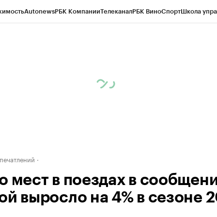
жимость
Autonews
РБК Компании
Телеканал
РБК Вино
Спорт
Школа упра
д
Стиль
Крипто
РБК Бизнес-среда
Дискуссионный клуб
Исследования
К
а контрагентов
Политика
Экономика
Бизнес
Технологии и медиа
Фина
печатлений
о мест в поездах в сообщени
ой выросло на 4% в сезоне 