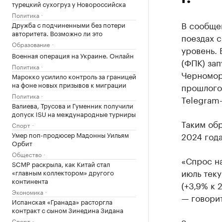
турецкий сухогруз у Новороссийска
Политика
В сообщен
Дружба с подчиненными без потери
авторитета. Возможно ли это
поездах с
Образование
уровень.
Военная операция на Украине. Онлайн
(ФПК) зап
Политика
Черномор
Марокко усилило контроль за границей
на фоне новых призывов к миграции
прошлого
Политика
Telegram
Валиева, Трусова и Гуменник получили
допуск ISU на международные турниры
Таким обр
Спорт
Умер поп-продюсер Мадонны Уильям
2024 года
Орбит
Общество
«Спрос н
SCMP раскрыла, как Китай стал
июль теку
«главным коллектором» другого
континента
(+3,9% к 
Экономика
— говори
Испанская «Гранада» расторгла
контракт с сыном Зинедина Зидана
Спорт