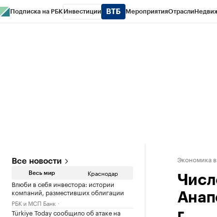
Подписка на РБК
Инвестиции
Мероприятия
Отрасли
Недви
РБК Курсы
РБК Life
Тренды
Визионеры
Национальные проекты
Горо
Газета
Спецпроекты СПб
Конференции СПб
Спецпроекты
Проверк
Экономика в
Все новости
Краснодар
Весь мир
Числ
Влюби в себя инвестора: истории
компаний, разместивших облигации
Анап
РБК и МСП Банк
Türkiye Today сообщило об атаке на
г.