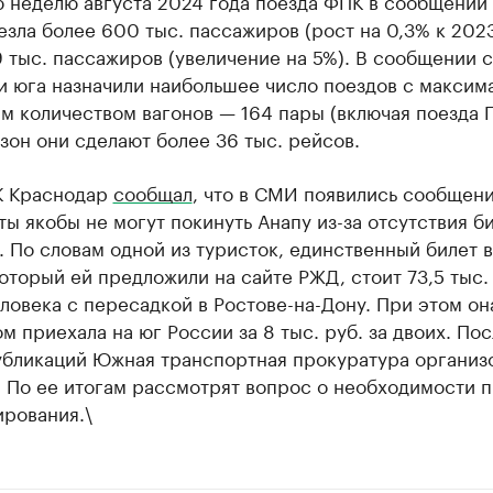
ю неделю августа 2024 года поезда ФПК в сообщении
зла более 600 тыс. пассажиров (рост на 0,3% к 2023
 тыс. пассажиров (увеличение на 5%). В сообщении с
и юга назначили наибольшее число поездов с максим
 количеством вагонов — 164 пары (включая поезда Г
зон они сделают более 36 тыс. рейсов.
К Краснодар
сообщал
, что в СМИ появились сообщени
ты якобы не могут покинуть Анапу из-за отсутствия б
. По словам одной из туристок, единственный билет в
оторый ей предложили на сайте РЖД, стоит 73,5 тыс. 
ловека с пересадкой в Ростове-на-Дону. При этом он
м приехала на юг России за 8 тыс. руб. за двоих. По
убликаций Южная транспортная прокуратура организ
. По ее итогам рассмотрят вопрос о необходимости 
ирования.\