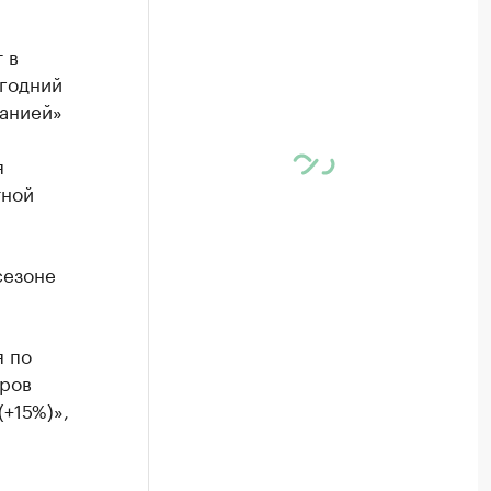
 в
огодний
панией»
я
тной
сезоне
я по
иров
(+15%)»,