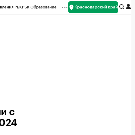
Краснодарский край
вления РБК
РБК Образование
редитные рейтинги
Франшизы
нсы
Рынок наличной валюты
и с
2024