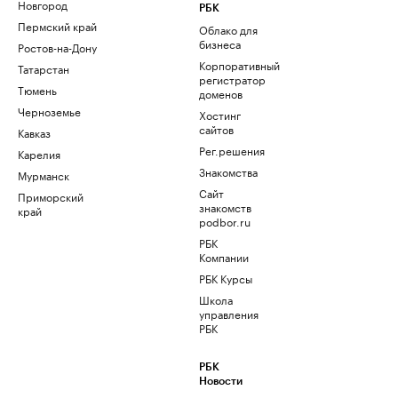
Новгород
РБК
Пермский край
Облако для
бизнеса
Ростов-на-Дону
Корпоративный
Татарстан
регистратор
Тюмень
доменов
Черноземье
Хостинг
сайтов
Кавказ
Рег.решения
Карелия
Знакомства
Мурманск
Сайт
Приморский
знакомств
край
podbor.ru
РБК
Компании
РБК Курсы
Школа
управления
РБК
РБК
Новости