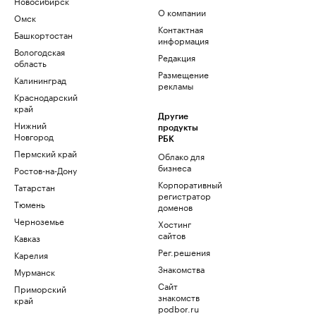
Новосибирск
О компании
Омск
Контактная
Башкортостан
информация
Вологодская
Редакция
область
Размещение
Калининград
рекламы
Краснодарский
край
Другие
Нижний
продукты
Новгород
РБК
Пермский край
Облако для
бизнеса
Ростов-на-Дону
Корпоративный
Татарстан
регистратор
Тюмень
доменов
Черноземье
Хостинг
сайтов
Кавказ
Рег.решения
Карелия
Знакомства
Мурманск
Сайт
Приморский
знакомств
край
podbor.ru