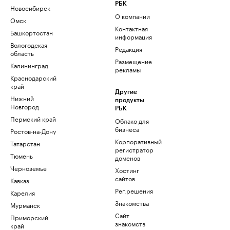
РБК
Новосибирск
О компании
Омск
Контактная
Башкортостан
информация
Вологодская
Редакция
область
Размещение
Калининград
рекламы
Краснодарский
край
Другие
Нижний
продукты
Новгород
РБК
Пермский край
Облако для
бизнеса
Ростов-на-Дону
Корпоративный
Татарстан
регистратор
Тюмень
доменов
Черноземье
Хостинг
сайтов
Кавказ
Рег.решения
Карелия
Знакомства
Мурманск
Сайт
Приморский
знакомств
край