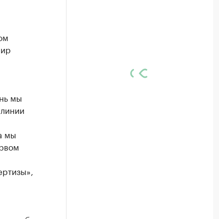
ом
мир
нь мы
 линии
а мы
ервом
ертизы»,