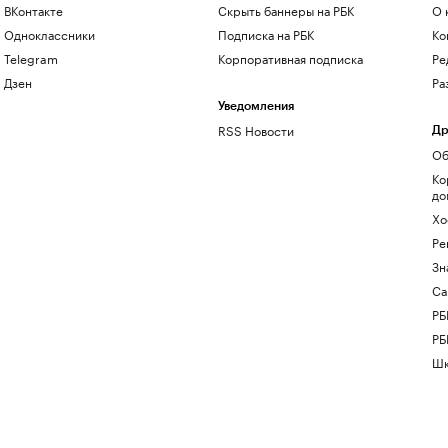
ВКонтакте
Скрыть баннеры на РБК
О 
Одноклассники
Подписка на РБК
Ко
Telegram
Корпоративная подписка
Ре
Дзен
Ра
Уведомления
RSS Новости
Др
Об
Ко
до
Хо
Ре
Зн
Са
РБ
РБ
Шк