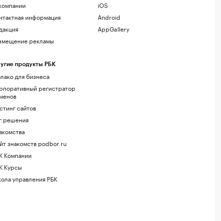
компании
iOS
нтактная информация
Android
дакция
AppGallery
змещение рекламы
угие продукты РБК
лако для бизнеса
рпоративный регистратор
менов
стинг сайтов
г.решения
акомства
йт знакомств podbor.ru
К Компании
К Курсы
ола управления РБК