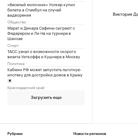
«Веселый молочник» Уолкер купил
билеты в Стамбул на случай
Виктория Д
выдворения
Общество
Марат и Динара Сафины сыграют с
Федерером и Ли На на турнире в
Шанхае
Спорт
ТАСС узнал о возможности скорого
визита Уиткоффа и Кушнера в Москву
Политика
Кабмин РФ может запустить льготную
ипотеку для достройки домов в Крыму
Краснодарский край
Загрузить еще
Рубрики
Новости регионов