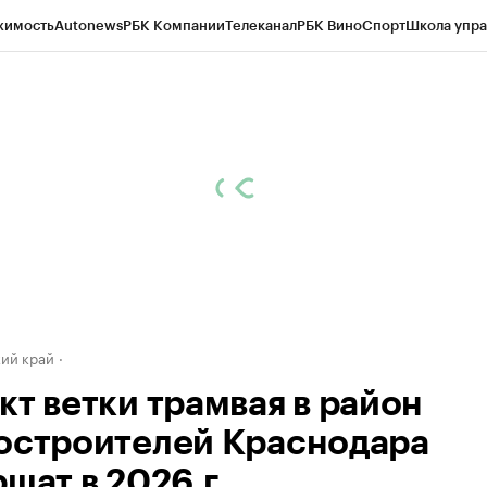
жимость
Autonews
РБК Компании
Телеканал
РБК Вино
Спорт
Школа упра
д
Стиль
Крипто
РБК Бизнес-среда
Дискуссионный клуб
Исследования
К
а контрагентов
Политика
Экономика
Бизнес
Технологии и медиа
Фина
ий край
кт ветки трамвая в район
остроителей Краснодара
ршат в 2026 г