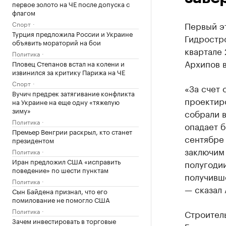
первое золото на ЧЕ после допуска с
флагом
Спорт
Первый э
Турция предложила России и Украине
Гидростр
объявить мораторий на бои
квартале
Политика
Архипов в
Пловец Степанов встал на колени и
извинился за критику Парижа на ЧЕ
Спорт
«За счет
Вучич предрек затягивание конфликта
проектиро
на Украине на еще одну «тяжелую
зиму»
собрали в
Политика
опадает б
Премьер Венгрии раскрыл, кто станет
сентябре 
президентом
заключим 
Политика
Иран предложил США «исправить
полугодии
поведение» по шести пунктам
получивш
Политика
— сказал 
Сын Байдена признал, что его
помилование не помогло США
Политика
Строител
Зачем инвестировать в торговые