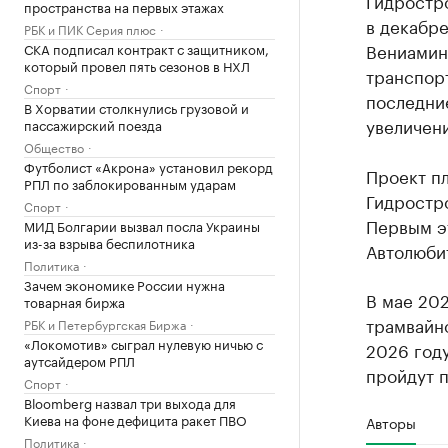
Гидростр
пространства на первых этажах
в декабре
РБК и ПИК Серия плюс
Вениамин
СКА подписал контракт с защитником,
который провел пять сезонов в НХЛ
транспорт
Спорт
последние
В Хорватии столкнулись грузовой и
увеличен
пассажирский поезда
Общество
Футболист «Акрона» установил рекорд
Проект п
РПЛ по заблокированным ударам
Гидростр
Спорт
Первым э
МИД Болгарии вызвал посла Украины
из-за взрыва беспилотника
Автолюбит
Политика
Зачем экономике России нужна
В мае 202
товарная биржа
трамвайн
РБК и Петербургская Биржа
«Локомотив» сыграл нулевую ничью с
2026 году
аутсайдером РПЛ
пройдут 
Спорт
Bloomberg назвал три выхода для
Киева на фоне дефицита ракет ПВО
Авторы
Политика