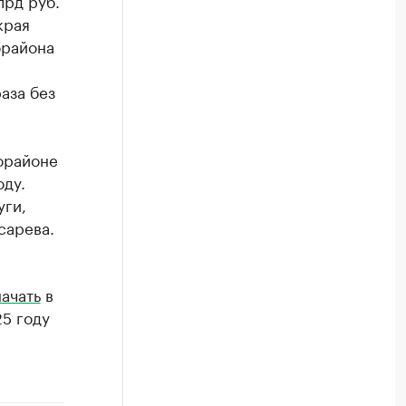
лрд руб.
края
орайона
аза без
орайоне
оду.
уги,
сарева.
начать
в
25 году