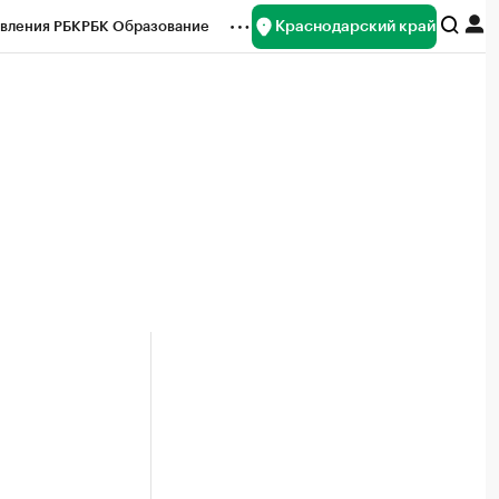
Краснодарский край
вления РБК
РБК Образование
редитные рейтинги
Франшизы
нсы
Рынок наличной валюты