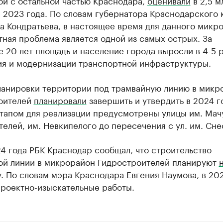
ой с остальной частью Краснодара,
оценивали
в 2,5 м
 2023 года. По словам губернатора Краснодарского 
а Кондратьева, в настоящее время для данного микр
ная проблема является одной из самых острых. За
 20 лет площадь и население города выросли в 4-5 р
ия и модернизации транспортной инфраструктуры.
ланировки территории под трамвайную линию в микр
оителей
планировали
завершить и утвердить в 2024 г
тапом для реализации предусмотрены улицы им. Мач
елей, им. Невкипелого до пересечения с ул. им. Сне
4 года РБК Краснодар сообщал, что строительство
ой линии в микрорайон Гидростроителей планируют
. По словам мэра Краснодара Евгения Наумова, в 20
проектно-изыскательные работы.