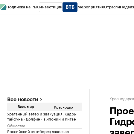
Подписка на РБК
Инвестиции
Мероприятия
Отрасли
Недви
РБК Курсы
РБК Life
Тренды
Визионеры
Национальные проекты
Горо
Газета
Спецпроекты СПб
Конференции СПб
Спецпроекты
Проверк
Краснодарск
Все новости
Краснодар
Весь мир
Прое
Ураганный ветер и эвакуация. Кадры
тайфуна «Долфин» в Японии и Китае
Гидр
Общество
Российский пятиборец завоевал
заве