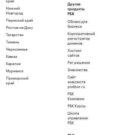
край
Другие
Нижний
продукты
Новгород
РБК
Пермский край
Облако для
бизнеса
Ростов-на-Дону
Корпоративный
Татарстан
регистратор
Тюмень
доменов
Черноземье
Хостинг
сайтов
Кавказ
Рег.решения
Карелия
Знакомства
Мурманск
Сайт
Приморский
знакомств
край
podbor.ru
РБК
Компании
РБК Курсы
Школа
управления
РБК