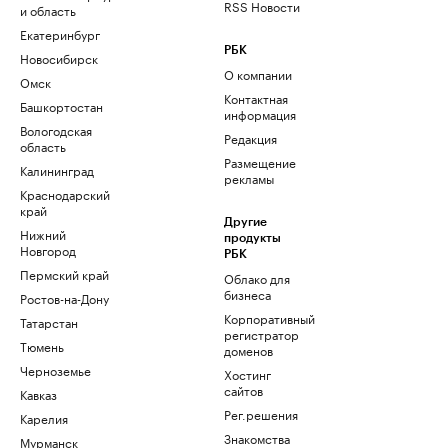
RSS Новости
и область
Екатеринбург
РБК
Новосибирск
О компании
Омск
Контактная
Башкортостан
информация
Вологодская
Редакция
область
Размещение
Калининград
рекламы
Краснодарский
край
Другие
Нижний
продукты
Новгород
РБК
Пермский край
Облако для
бизнеса
Ростов-на-Дону
Корпоративный
Татарстан
регистратор
Тюмень
доменов
Черноземье
Хостинг
сайтов
Кавказ
Рег.решения
Карелия
Знакомства
Мурманск