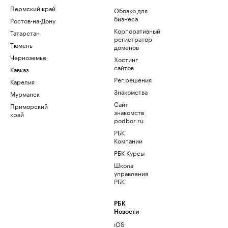
Пермский край
Облако для
бизнеса
Ростов-на-Дону
Корпоративный
Татарстан
регистратор
Тюмень
доменов
Черноземье
Хостинг
сайтов
Кавказ
Рег.решения
Карелия
Знакомства
Мурманск
Сайт
Приморский
знакомств
край
podbor.ru
РБК
Компании
РБК Курсы
Школа
управления
РБК
РБК
Новости
iOS