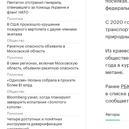
поселках
Пентагон отстранил генерала,
федераль
отвечавшего за помощь Украине и
фланг НАТО
Политика
С 2020 г
В США произошло крушение
транспорт
пожарного вертолета с двумя членами
экипажа
природный
Общество
Ракетную опасность объявили в
Из краево
Московской области
обществе
Политика
В семи регионах, включая Московскую
года в ку
область, объявили ракетную опасность
метане.
Политика
«Одиссея» Нолана собрала в прокате
более $1 млрд
Ранее
РБ
Общество
в списке 
Bloomberg узнал, когда планируют
сообщает
завершить испытания «Золотого
купола»
Политика
Авторы
Четыре доступных и понятных
инструмента диверсификации
накоплений