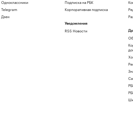
Одноклассники
Подписка на РБК
Ко
Telegram
Корпоративная подписка
Ре
Дзен
Ра
Уведомления
RSS Новости
Др
Об
Ко
до
Хо
Ре
Зн
Са
РБ
РБ
Шк