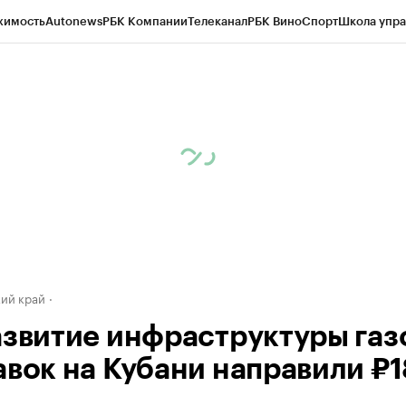
жимость
Autonews
РБК Компании
Телеканал
РБК Вино
Спорт
Школа упра
д
Стиль
Крипто
РБК Бизнес-среда
Дискуссионный клуб
Исследования
К
а контрагентов
Политика
Экономика
Бизнес
Технологии и медиа
Фина
ий край
азвитие инфраструктуры газ
авок на Кубани направили ₽