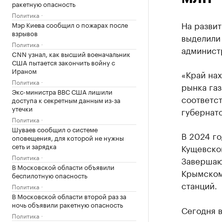
ракетную опасность
Политика
На разви
Мэр Киева сообщил о пожарах после
взрывов
выделили
Политика
админист
CNN узнал, как высший военачальник
США пытается закончить войну с
Ираном
«Край нах
Политика
рынка газ
Экс-министра ВВС США лишили
соответс
доступа к секретным данным из-за
утечки
губернат
Политика
Шуваев сообщил о системе
В 2024 го
оповещения, для которой не нужны
сеть и зарядка
Кущевско
Политика
Завершаю
В Московской области объявили
Крымском 
беспилотную опасность
станций.
Политика
В Московской области второй раз за
ночь объявили ракетную опасность
Сегодня в
Политика