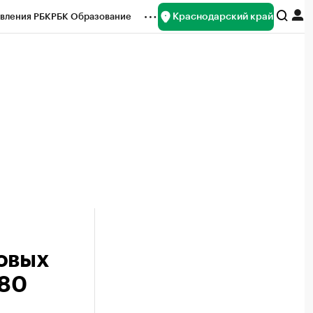
Краснодарский край
вления РБК
РБК Образование
редитные рейтинги
Франшизы
нсы
Рынок наличной валюты
овых
180