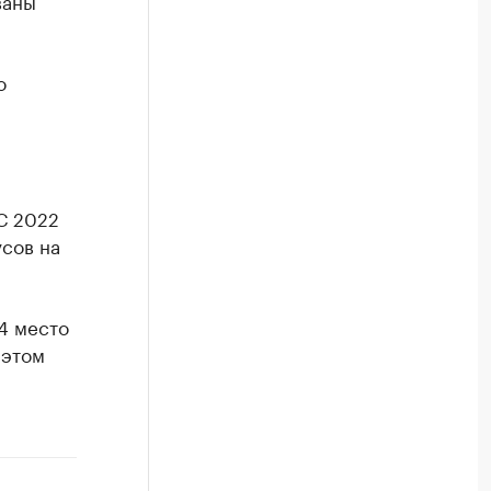
ваны
о
С 2022
усов на
4 место
 этом