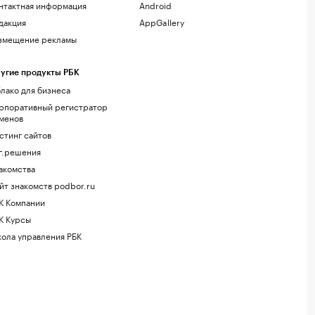
нтактная информация
Android
дакция
AppGallery
змещение рекламы
угие продукты РБК
лако для бизнеса
рпоративный регистратор
менов
стинг сайтов
г.решения
акомства
йт знакомств podbor.ru
К Компании
К Курсы
ола управления РБК