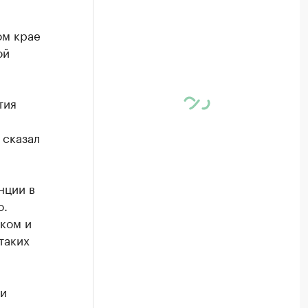
ом крае
ой
тия
 сказал
нции в
ю.
ком и
таких
 и