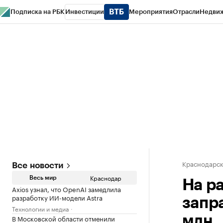
Подписка на РБК
Инвестиции
Мероприятия
Отрасли
Недви
РБК Курсы
РБК Life
Тренды
Визионеры
Национальные проекты
Горо
Газета
Спецпроекты СПб
Конференции СПб
Спецпроекты
Проверк
Краснодарск
Все новости
Краснодар
Весь мир
На р
Axios узнал, что OpenAI замедлила
разработку ИИ-модели Astra
запр
Технологии и медиа
В Московской области отменили
млн