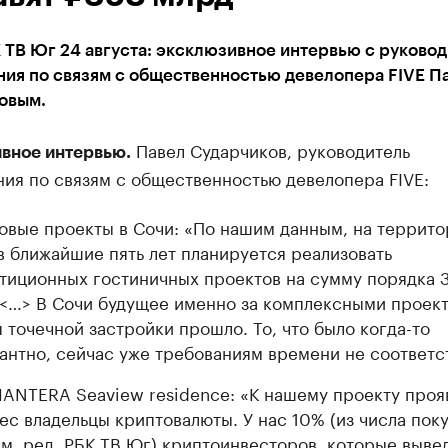
 ТВ Юг 24 августа: эксклюзивное интервью с руково
ния по связям с общественностью девелопера FIVE П
овым.
Павел Сударчиков, руководитель
вное интервью.
ия по связям с общественностью девелопера FIVE:
овые проекты в Сочи: «По нашим данным, на террито
в ближайшие пять лет планируется реализовать
тиционных гостиничных проектов на сумму порядка 
 <…> В Сочи будущее именно за комплексными проект
 точечной застройки прошло. То, что было когда-то
антно, сейчас уже требованиям времени не соответс
ANTERA Seaview residence: «К нашему проекту проя
ес владельцы криптовалюты. У нас 10% (из числа пок
м. ред. РБК ТВ Юг) криптоинвесторов, которые выве