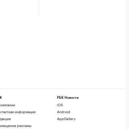
К
РБК Новости
компании
iOS
нтактная информация
Android
дакция
AppGallery
змещение рекламы