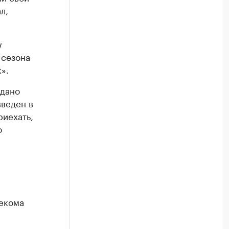
л,
w
 сезона
».
одано
введен в
риехать,
о
екома