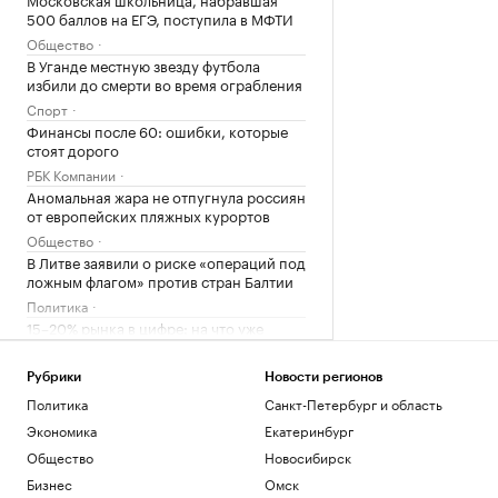
500 баллов на ЕГЭ, поступила в МФТИ
Общество
В Уганде местную звезду футбола
избили до смерти во время ограбления
Спорт
Финансы после 60: ошибки, которые
стоят дорого
РБК Компании
Аномальная жара не отпугнула россиян
от европейских пляжных курортов
Общество
В Литве заявили о риске «операций под
ложным флагом» против стран Балтии
Политика
15–20% рынка в цифре: на что уже
повлияли технологии в страховании
Компании
Рубрики
Новости регионов
Политика
Санкт-Петербург и область
Загрузить еще
Экономика
Екатеринбург
Общество
Новосибирск
Бизнес
Омск