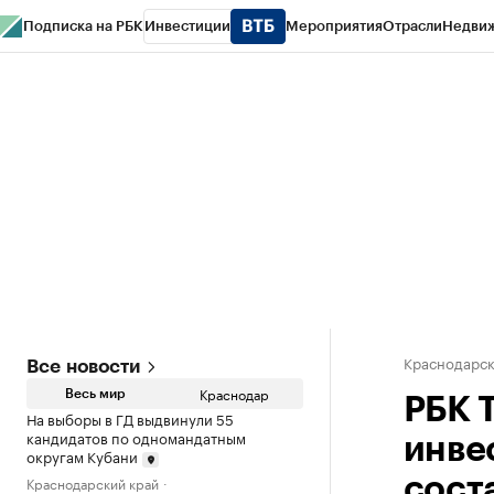
Подписка на РБК
Инвестиции
Мероприятия
Отрасли
Недви
РБК Курсы
РБК Life
Тренды
Визионеры
Национальные проекты
Горо
Газета
Спецпроекты СПб
Конференции СПб
Спецпроекты
Проверк
Краснодарск
Все новости
Краснодар
Весь мир
РБК Т
На выборы в ГД выдвинули 55
кандидатов по одномандатным
инве
округам Кубани
Краснодарский край
сост