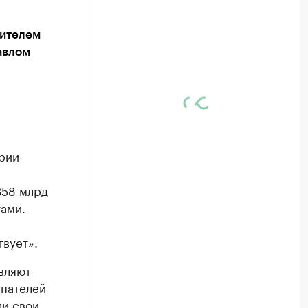
дителем
авлом
рии
358 млрд
ами.
твует».
вляют
упателей
ли свои