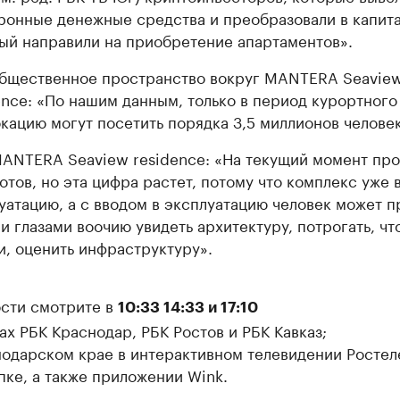
ронные денежные средства и преобразовали в капита
ый направили на приобретение апартаментов».
бщественное пространство вокруг MANTERA Seavie
ence: «По нашим данным, только в период курортного
окацию могут посетить порядка 3,5 миллионов человек
ANTERA Seaview residence: «На текущий момент пр
отов, но эта цифра растет, потому что комплекс уже 
уатацию, а с вводом в эксплуатацию человек может п
и глазами воочию увидеть архитектуру, потрогать, чт
и, оценить инфраструктуру».
сти смотрите в
10:33 14:33 и 17:10
ах РБК Краснодар, РБК Ростов и РБК Кавказ;
нодарском крае в интерактивном телевидении Ростел
пке, а также приложении Wink.