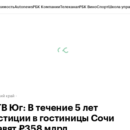
жимость
Autonews
РБК Компании
Телеканал
РБК Вино
Спорт
Школа упра
д
Стиль
Крипто
РБК Бизнес-среда
Дискуссионный клуб
Исследования
К
а контрагентов
Политика
Экономика
Бизнес
Технологии и медиа
Фина
ий край
В Юг: В течение 5 лет
стиции в гостиницы Сочи
авят ₽358 млрд