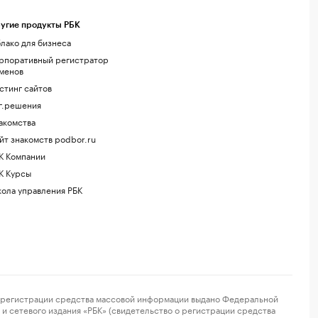
угие продукты РБК
лако для бизнеса
рпоративный регистратор
менов
стинг сайтов
г.решения
акомства
йт знакомств podbor.ru
К Компании
К Курсы
ола управления РБК
регистрации средства массовой информации выдано Федеральной
и сетевого издания «РБК» (свидетельство о регистрации средства