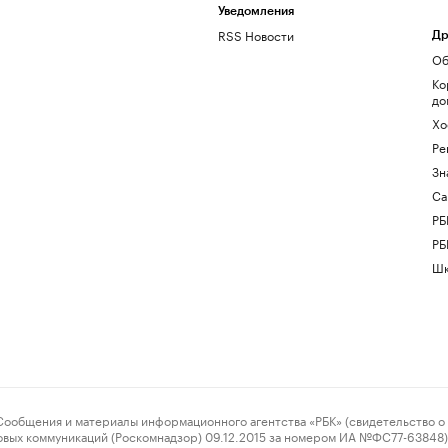
Уведомления
RSS Новости
Др
Об
Ко
до
Хо
Ре
Зн
Са
РБ
РБ
Шк
ения и материалы информационного агентства «РБК» (свидетельство о 
овых коммуникаций (Роскомнадзор) 09.12.2015 за номером ИА №ФС77-63848) 