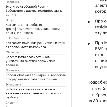
Политика
элект
Экс-игрока сборной России
котор
Заболотного дисквалифицировали за
допинг
Спорт
Про о
Как ИИ-агенты и облако
resid
трансформируют промышленность:
эту л
опыт «Норникеля»
РБК и Yandex Cloud
Про M
Как засуха изменила реки Дунай и Рейн
в Европе. Фото из космоса
58% л
Общество
экспл
Более тысячи беспилотников
своим
уничтожили за сутки российские
военные
внутр
Политика
Россия обогнала три страны Евросоюза
по средней зарплате с учетом цен
Подробно
Экономика
— на сайт
В Сеуле обыскали офис KFA из-за
назначения экс-тренера сборной по
— в Крас
футболу
на 39 кно
Спорт
Московская школьница, набравшая