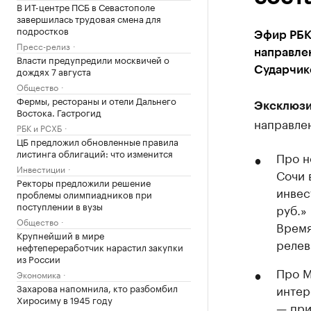
В ИТ-центре ПСБ в Севастополе
завершилась трудовая смена для
подростков
Эфир РБК
Пресс-релиз
направле
Власти предупредили москвичей о
дождях 7 августа
Сударчик
Общество
Фермы, рестораны и отели Дальнего
Эксклюзи
Востока. Гастрогид
направлен
РБК и РСХБ
ЦБ предложил обновленные правила
листинга облигаций: что изменится
Про н
Инвестиции
Сочи 
Ректоры предложили решение
инвес
проблемы олимпиадников при
поступлении в вузы
руб.»
Общество
Время
Крупнейший в мире
релев
нефтепереработчик нарастил закупки
из России
Про M
Экономика
Захарова напомнила, кто разбомбил
интер
Хиросиму в 1945 году
— при