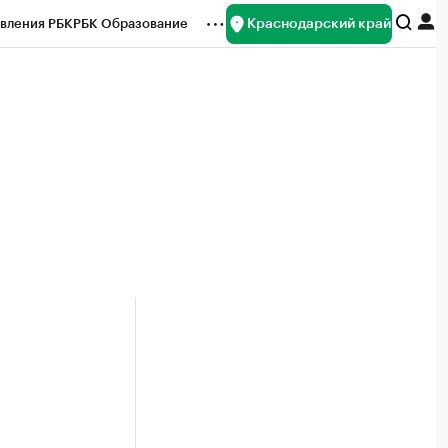
Краснодарский край
вления РБК
РБК Образование
редитные рейтинги
Франшизы
нсы
Рынок наличной валюты