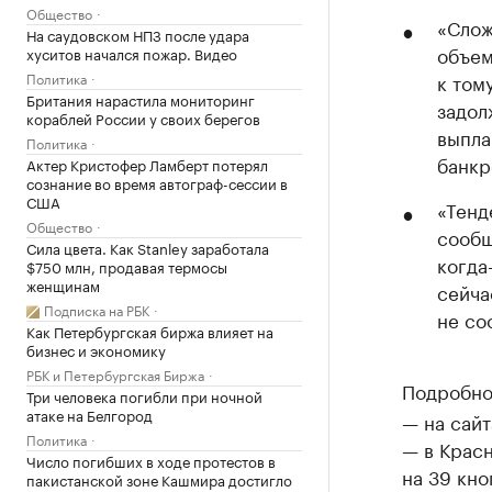
Общество
«Слож
На саудовском НПЗ после удара
объем
хуситов начался пожар. Видео
Политика
к том
Британия нарастила мониторинг
задол
кораблей России у своих берегов
выпла
Политика
банкр
Актер Кристофер Ламберт потерял
сознание во время автограф-сессии в
США
«Тенд
Общество
сообщ
Сила цвета. Как Stanley заработала
когда
$750 млн, продавая термосы
женщинам
сейча
Подписка на РБК
не со
Как Петербургская биржа влияет на
бизнес и экономику
РБК и Петербургская Биржа
Подробно
Три человека погибли при ночной
атаке на Белгород
— на сайт
Политика
— в Крас
Число погибших в ходе протестов в
на 39 кно
пакистанской зоне Кашмира достигло