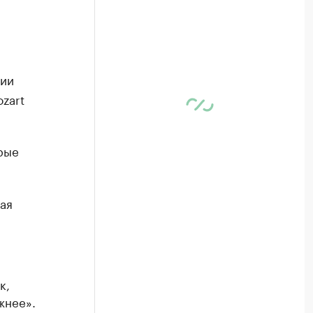
ции
zart
рые
ая
к,
жнее».