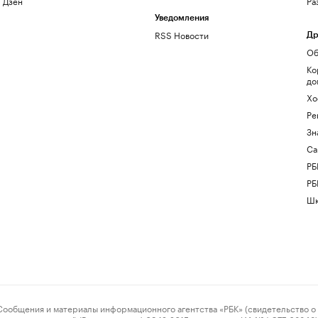
Дзен
Ра
Уведомления
RSS Новости
Др
Об
Ко
до
Хо
Ре
Зн
Са
РБ
РБ
Шк
ения и материалы информационного агентства «РБК» (свидетельство о 