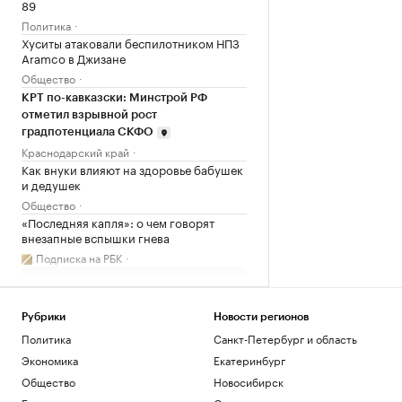
89
Политика
Хуситы атаковали беспилотником НПЗ
Aramco в Джизане
Общество
КРТ по-кавказски: Минстрой РФ
отметил взрывной рост
градпотенциала СКФО
Краснодарский край
Как внуки влияют на здоровье бабушек
и дедушек
Общество
«Последняя капля»: о чем говорят
внезапные вспышки гнева
Подписка на РБК
Загрузить еще
Рубрики
Новости регионов
Политика
Санкт-Петербург и область
Экономика
Екатеринбург
Общество
Новосибирск