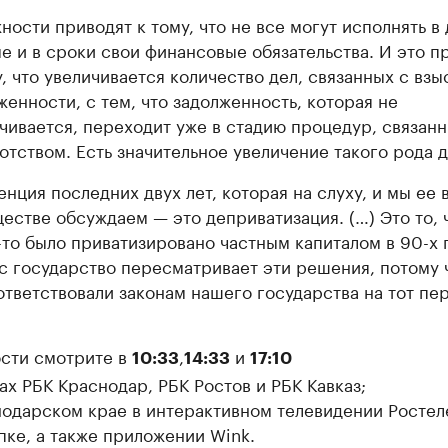
ности приводят к тому, что не все могут исполнять в
е и в сроки свои финансовые обязательства. И это п
у, что увеличивается количество дел, связанных с вз
женности, с тем, что задолженность, которая не
чивается, переходит уже в стадию процедур, связанн
отством. Есть значительное увеличение такого рода д
енция последних двух лет, которая на слуху, и мы ее 
естве обсуждаем — это деприватизация. (…) Это то, 
-то было приватизировано частным капиталом в 90-х 
с государство пересматривает эти решения, потому 
ответствовали законам нашего государства на тот пе
сти смотрите в
,
и
10:33
14:33
17:10
ах РБК Краснодар, РБК Ростов и РБК Кавказ;
нодарском крае в интерактивном телевидении Ростел
пке, а также приложении Wink.