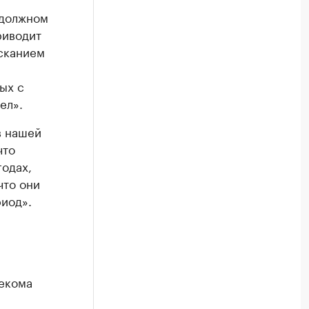
 должном
риводит
ысканием
ых с
ел».
в нашей
что
годах,
что они
риод».
екома