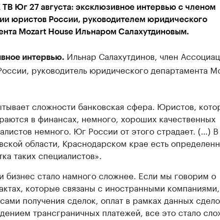
ТВ Юг 27 августа: эксклюзивное интервью с членом
ии юристов России, руководителем юридического
ента Mozart House Ильнаром Салахутдиновым.
Ильнар Салахутдинов, член Ассоциа
вное интервью.
России, руководитель юридического департамента Mo
тывает сложности банковская сфера. Юристов, кото
раются в финансах, немного, хороших качественных
алистов немного. Юг России от этого страдает. (…) В
вской области, Краснодарском крае есть определенн
тка таких специалистов».
и бизнес стало намного сложнее. Если мы говорим о
актах, которые связаны с иностранными компаниями,
сами получения сделок, оплат в рамках данных сдело
дением трансграничных платежей, все это стало сло