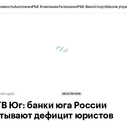
жимость
Autonews
РБК Компании
Телеканал
РБК Вино
Спорт
Школа упра
д
Стиль
Крипто
РБК Бизнес-среда
Дискуссионный клуб
Исследования
К
а контрагентов
Политика
Экономика
Бизнес
Технологии и медиа
Фина
ий край
ЭКСКЛЮЗИВ
ТВ Юг: банки юга России
тывают дефицит юристов