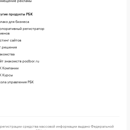
змещение рекламы
угие продукты РБК
лако для бизнеса
рпоративный регистратор
менов
стинг сайтов
г.решения
акомства
йт знакомств podbor.ru
К Компании
К Курсы
ола управления РБК
регистрации средства массовой информации выдано Федеральной