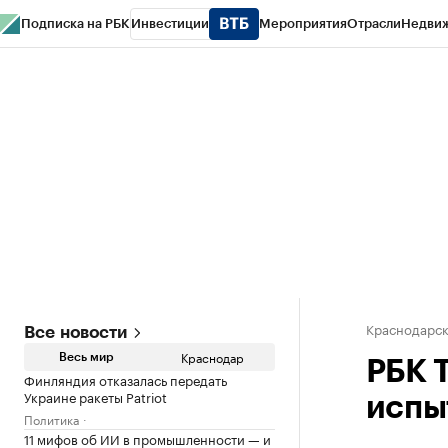
Подписка на РБК
Инвестиции
Мероприятия
Отрасли
Недви
РБК Курсы
РБК Life
Тренды
Визионеры
Национальные проекты
Горо
Газета
Спецпроекты СПб
Конференции СПб
Спецпроекты
Проверк
Краснодарск
Все новости
Краснодар
Весь мир
РБК 
Финляндия отказалась передать
Украине ракеты Patriot
испы
Политика
11 мифов об ИИ в промышленности — и