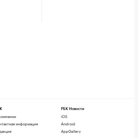
К
РБК Новости
компании
iOS
нтактная информация
Android
дакция
AppGallery