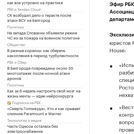
как все устроено на практике
Эфир РБК 
РБК и Yandex Cloud
Ассоциац
СК возбудил дело о теракте после
атаки ВСУ на Белгород
департам
Политика
На западе Словакии объявили режим
Эксклюзи
ЧС из-за пожара на военном полигоне
юристов 
Общество
House:
В разные корзины: как сберечь
накопления в период турбулентности
РБК и Сбер
«Испы
В Белгороде повреждены около 30
разби
многоэтажек после ночной атаки
дронов
специ
Политика
Росто
Как за 6 недель настроить свой мозг на
нехва
жизнь мечты — идеи нейрохирурга
Подписка на РБК
«Вест
«Смерть Голливуда». Кто и как срывает
слияние Paramount и Warner
контр
Технологии и медиа
вопро
Часть Одессы осталась без
прове
электроснабжения