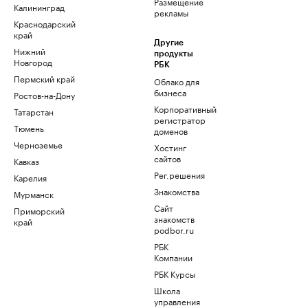
Размещение
Калининград
рекламы
Краснодарский
край
Другие
Нижний
продукты
Новгород
РБК
Пермский край
Облако для
бизнеса
Ростов-на-Дону
Корпоративный
Татарстан
регистратор
Тюмень
доменов
Черноземье
Хостинг
сайтов
Кавказ
Рег.решения
Карелия
Знакомства
Мурманск
Сайт
Приморский
знакомств
край
podbor.ru
РБК
Компании
РБК Курсы
Школа
управления