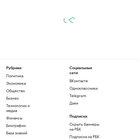
Рубрики
Социальные
сети
Политика
ВКонтакте
Экономика
Одноклассники
Общество
Telegram
Бизнес
Дзен
Технологии и
медиа
Финансы
Подписки
Скрыть баннеры
Биографии
на РБК
База знаний
Подписка на РБК