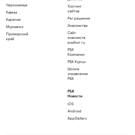
Черноземье
Хостинг
сайтов
Кавказ
Рег.решения
Карелия
Знакомства
Мурманск
Сайт
Приморский
знакомств
край
podbor.ru
РБК
Компании
РБК Курсы
Школа
управления
РБК
РБК
Новости
iOS
Android
AppGallery