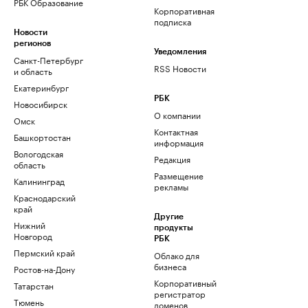
РБК Образование
Корпоративная
подписка
Новости
регионов
Уведомления
Санкт-Петербург
RSS Новости
и область
Екатеринбург
РБК
Новосибирск
О компании
Омск
Контактная
Башкортостан
информация
Вологодская
Редакция
область
Размещение
Калининград
рекламы
Краснодарский
край
Другие
Нижний
продукты
Новгород
РБК
Пермский край
Облако для
бизнеса
Ростов-на-Дону
Корпоративный
Татарстан
регистратор
Тюмень
доменов