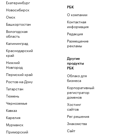
Екатеринбург
РБК
Новосибирск
О компании
Омск
Контактная
Башкортостан
информация
Вологодская
Редакция
область
Размещение
Калининград
рекламы
Краснодарский
край
Другие
Нижний
продукты
Новгород
РБК
Пермский край
Облако для
бизнеса
Ростов-на-Дону
Корпоративный
Татарстан
регистратор
Тюмень
доменов
Черноземье
Хостинг
сайтов
Кавказ
Рег.решения
Карелия
Знакомства
Мурманск
Сайт
Приморский