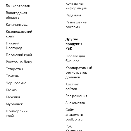
Контактная
Башкортостан
информация
Вологодская
Редакция
область
Размещение
Калининград
рекламы
Краснодарский
край
Другие
Нижний
продукты
Новгород
РБК
Пермский край
Облако для
бизнеса
Ростов-на-Дону
Корпоративный
Татарстан
регистратор
Тюмень
доменов
Черноземье
Хостинг
сайтов
Кавказ
Рег.решения
Карелия
Знакомства
Мурманск
Сайт
Приморский
знакомств
край
podbor.ru
РБК
Компании