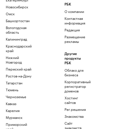
РБК
Новосибирск
О компании
Омск
Контактная
Башкортостан
информация
Вологодская
Редакция
область
Размещение
Калининград
рекламы
Краснодарский
край
Другие
Нижний
продукты
Новгород
РБК
Пермский край
Облако для
бизнеса
Ростов-на-Дону
Корпоративный
Татарстан
регистратор
Тюмень
доменов
Черноземье
Хостинг
сайтов
Кавказ
Рег.решения
Карелия
Знакомства
Мурманск
Сайт
Приморский
знакомств
край