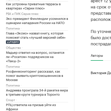
арест 12 
Как устроены приватные террасы в
на срок о
квартирах «Серии плюс»
представи
РБК и ПИК Серия плюс
располож
Экс-президент Финляндии усомнился в
сценарии нападения России на НАТО
Политика
По уточн
Глава «Эксмо» назвал книгу, которая
было дост
поможет стать «лучшей версией себя»
пострадал
РАДИО
Общество
Мадьяр ответил на вопрос, останется
Авторы
ли «Росатом» подрядчиком на
«Пакш-2»
Политика
Росфинмониторинг рассказал, как
Виктория Д
помог выявить криптомошенников в
Москве
Политика
Андреева проиграла 34-й ракетке мира
в третьем круге турнира в Торонто
Спорт
РПЦ ответила на призыв уйти из
Африки