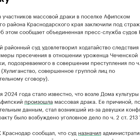
з участников массовой драки в поселке Афипском
о района Краснодарского края заключили под страж
Об этом сообщает объединенная пресс-служба судов 
й районный суд удовлетворил ходатайство следствия
 меры пресечения в отношении уроженца Чеченской
и, подозреваемого в совершении преступления по ч. 
 (Хулиганство, совершенное группой лиц по
тельному сговору).
я 2024 года стало известно, что возле Дома культуры
Афипский
произошла
массовая драка. Ее причиной, п
ельным данным, стал возникший из-за девушки конфл
акту было возбуждено уголовное дело по ч. 2 ст. 213 
К Краснодар сообщал, что суд
назначил
администрати