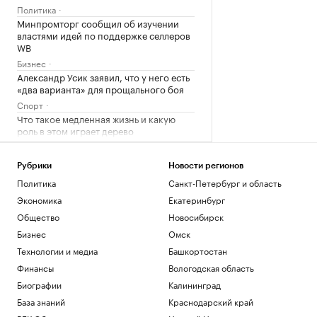
Политика
Минпромторг сообщил об изучении
властями идей по поддержке селлеров
WB
Бизнес
Александр Усик заявил, что у него есть
«два варианта» для прощального боя
Спорт
Что такое медленная жизнь и какую
роль в этом играет дерево
РБК и Старквуд
Метеоролог рассказала о погоде в
Рубрики
Новости регионов
Москве на выходных
Политика
Санкт-Петербург и область
Общество
Экономика
Екатеринбург
Загрузить еще
Общество
Новосибирск
Бизнес
Омск
Технологии и медиа
Башкортостан
Финансы
Вологодская область
Биографии
Калининград
База знаний
Краснодарский край