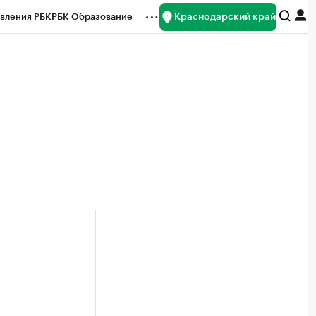
Краснодарский край
вления РБК
РБК Образование
редитные рейтинги
Франшизы
нсы
Рынок наличной валюты