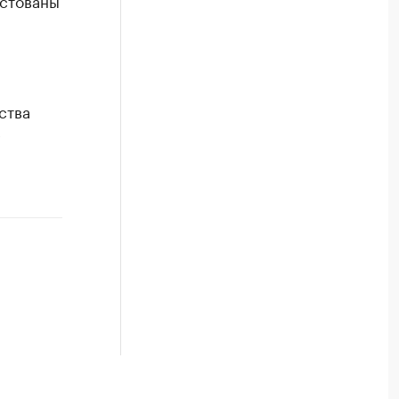
естованы
ства
е