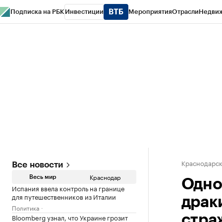
Подписка на РБК
Инвестиции
Мероприятия
Отрасли
Недви
РБК Курсы
РБК Life
Тренды
Визионеры
Национальные проекты
Горо
Газета
Спецпроекты СПб
Конференции СПб
Спецпроекты
Проверк
Краснодарск
Все новости
Краснодар
Весь мир
Одно
Испания ввела контроль на границе
для путешественников из Италии
драк
Политика
Bloomberg узнал, что Украине грозит
стра