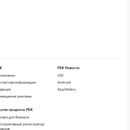
К
РБК Новости
компании
iOS
нтактная информация
Android
дакция
AppGallery
змещение рекламы
угие продукты РБК
лако для бизнеса
рпоративный регистратор
менов