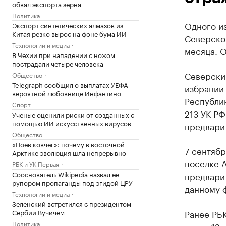
обвал экспорта зерна
Политика
Одного и
Экспорт синтетических алмазов из
Китая резко вырос на фоне бума ИИ
Северског
Технологии и медиа
месяца. 
В Чехии при нападении с ножом
пострадали четыре человека
Северски
Общество
Telegraph сообщил о выплатах УЕФА
избрании
вероятной любовнице Инфантино
Республик
Спорт
213 УК РФ
Ученые оценили риски от созданных с
помощью ИИ искусственных вирусов
предвари
Общество
«Ноев ковчег»: почему в восточной
7 сентябр
Арктике эволюция шла непрерывно
поселке 
РБК и УК Первая
Сооснователь Wikipedia назвал ее
предварит
рупором пропаганды под эгидой ЦРУ
данному ф
Технологии и медиа
Зеленский встретился с президентом
Сербии Вучичем
Ранее РБ
Политика