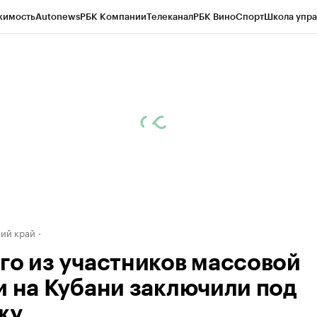
жимость
Autonews
РБК Компании
Телеканал
РБК Вино
Спорт
Школа упра
д
Стиль
Крипто
РБК Бизнес-среда
Дискуссионный клуб
Исследования
К
а контрагентов
Политика
Экономика
Бизнес
Технологии и медиа
Фина
ий край
го из участников массовой
и на Кубани заключили под
жу