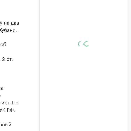
у на два
Кубани.
 об
2 ст.
 в
о
икт. По
УК РФ.
вный