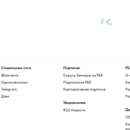
Социальные сети
Подписки
РБ
ВКонтакте
Скрыть баннеры на РБК
О 
Одноклассники
Подписка на РБК
Ко
Telegram
Корпоративная подписка
Ре
Дзен
Ра
Уведомления
RSS Новости
Др
Об
Ко
до