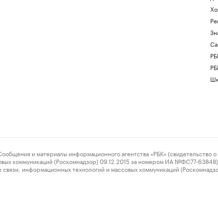
Хо
Ре
Зн
Са
РБ
РБ
Шк
ения и материалы информационного агентства «РБК» (свидетельство о 
овых коммуникаций (Роскомнадзор) 09.12.2015 за номером ИА №ФС77-63848) 
 связи, информационных технологий и массовых коммуникаций (Роскомнадз