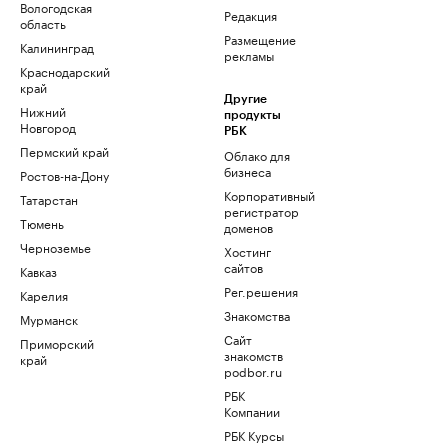
Вологодская
Редакция
область
Размещение
Калининград
рекламы
Краснодарский
край
Другие
Нижний
продукты
Новгород
РБК
Пермский край
Облако для
бизнеса
Ростов-на-Дону
Корпоративный
Татарстан
регистратор
Тюмень
доменов
Черноземье
Хостинг
сайтов
Кавказ
Рег.решения
Карелия
Знакомства
Мурманск
Сайт
Приморский
знакомств
край
podbor.ru
РБК
Компании
РБК Курсы