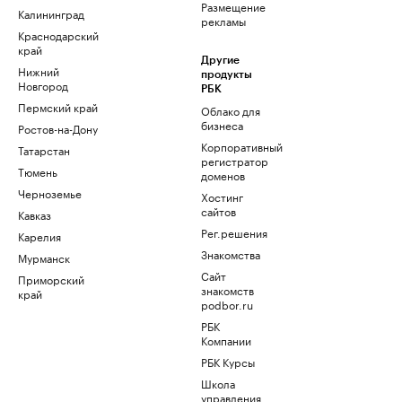
Размещение
Калининград
рекламы
Краснодарский
край
Другие
Нижний
продукты
Новгород
РБК
Пермский край
Облако для
бизнеса
Ростов-на-Дону
Корпоративный
Татарстан
регистратор
Тюмень
доменов
Черноземье
Хостинг
сайтов
Кавказ
Рег.решения
Карелия
Знакомства
Мурманск
Сайт
Приморский
знакомств
край
podbor.ru
РБК
Компании
РБК Курсы
Школа
управления