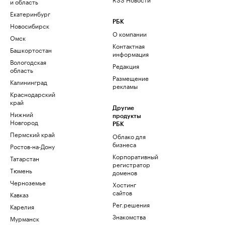
и область
Екатеринбург
РБК
Новосибирск
О компании
Омск
Контактная
Башкортостан
информация
Вологодская
Редакция
область
Размещение
Калининград
рекламы
Краснодарский
край
Другие
Нижний
продукты
Новгород
РБК
Пермский край
Облако для
бизнеса
Ростов-на-Дону
Корпоративный
Татарстан
регистратор
Тюмень
доменов
Черноземье
Хостинг
сайтов
Кавказ
Рег.решения
Карелия
Знакомства
Мурманск