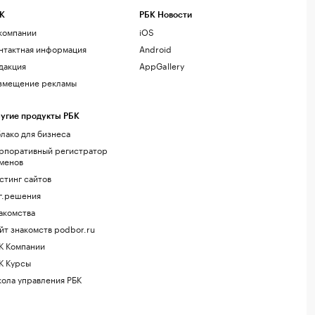
К
РБК Новости
компании
iOS
нтактная информация
Android
дакция
AppGallery
змещение рекламы
угие продукты РБК
лако для бизнеса
рпоративный регистратор
менов
стинг сайтов
г.решения
акомства
йт знакомств podbor.ru
К Компании
К Курсы
ола управления РБК