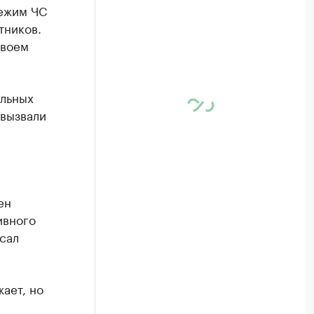
режим ЧС
тников.
своем
ельных
 вызвали
ен
ивного
сал
ает, но