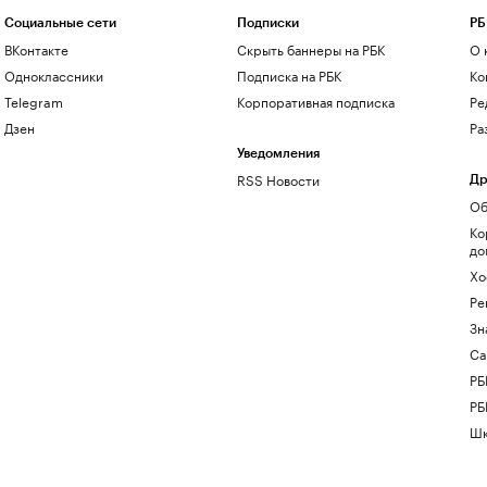
Социальные сети
Подписки
РБ
ВКонтакте
Скрыть баннеры на РБК
О 
Одноклассники
Подписка на РБК
Ко
Telegram
Корпоративная подписка
Ре
Дзен
Ра
Уведомления
RSS Новости
Др
Об
Ко
до
Хо
Ре
Зн
Са
РБ
РБ
Шк