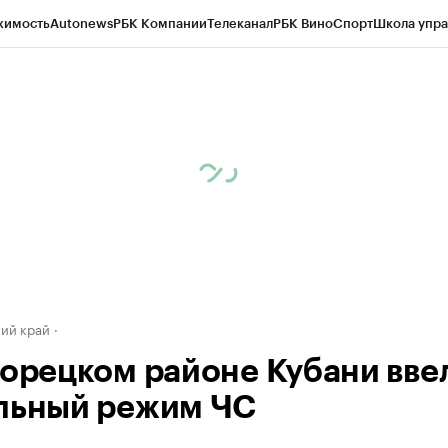
жимость
Autonews
РБК Компании
Телеканал
РБК Вино
Спорт
Школа упра
д
Стиль
Крипто
РБК Бизнес-среда
Дискуссионный клуб
Исследования
К
а контрагентов
Политика
Экономика
Бизнес
Технологии и медиа
Фина
ий край
хорецком районе Кубани вве
льный режим ЧС