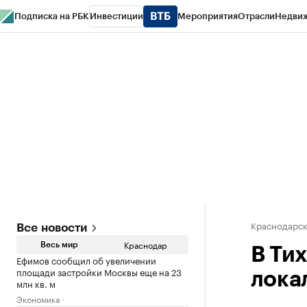
Подписка на РБК
Инвестиции
Мероприятия
Отрасли
Недви
РБК Курсы
РБК Life
Тренды
Визионеры
Национальные проекты
Горо
Газета
Спецпроекты СПб
Конференции СПб
Спецпроекты
Проверк
Краснодарск
Все новости
Краснодар
Весь мир
В Ти
Ефимов сообщил об увеличении
площади застройки Москвы еще на 23
лока
млн кв. м
Экономика