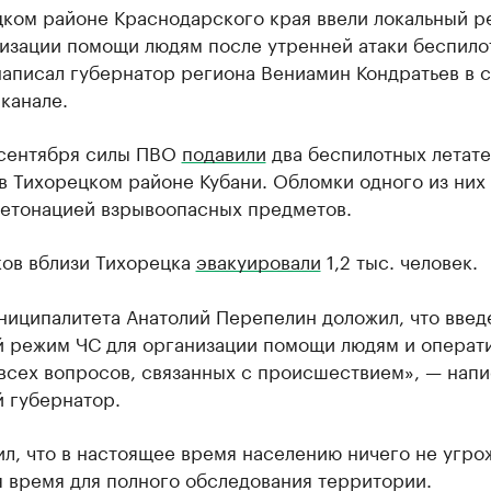
цком районе Краснодарского края ввели локальный 
низации помощи людям после утренней атаки беспило
написал губернатор региона Вениамин Кондратьев в 
канале.
 сентября силы ПВО
подавили
два беспилотных летат
в Тихорецком районе Кубани. Обломки одного из них
детонацией взрывоопасных предметов.
ков вблизи Тихорецка
эвакуировали
1,2 тыс. человек.
ниципалитета Анатолий Перепелин доложил, что введ
й режим ЧС для организации помощи людям и операт
всех вопросов, связанных с происшествием», — напи
 губернатор.
л, что в настоящее время населению ничего не угрож
 время для полного обследования территории.