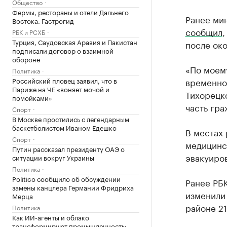
Общество
Фермы, рестораны и отели Дальнего
Ранее ми
Востока. Гастрогид
сообщил
,
РБК и РСХБ
Турция, Саудовская Аравия и Пакистан
после ок
подписали договор о взаимной
обороне
«По моем
Политика
Российский пловец заявил, что в
временно
Париже на ЧЕ «воняет мочой и
Тихорецко
помойками»
часть гра
Спорт
В Москве простились с легендарным
баскетболистом Иваном Едешко
В местах
Спорт
медицинс
Путин рассказал президенту ОАЭ о
эвакуиро
ситуации вокруг Украины
Политика
Politico сообщило об обсуждении
Ранее РБ
замены канцлера Германии Фридриха
изменили
Мерца
районе 21
Политика
Как ИИ-агенты и облако
трансформируют промышленность: