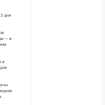
 2 дня
ов
цы — в
ная
 и
 для
оги»
рецком
в.