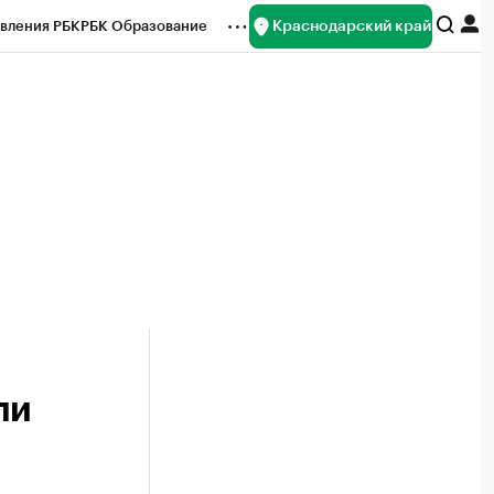
Краснодарский край
вления РБК
РБК Образование
редитные рейтинги
Франшизы
нсы
Рынок наличной валюты
ли