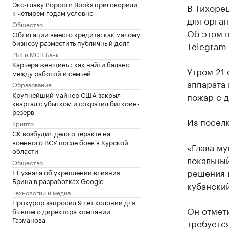
Экс-главу Popcorn Books приговорили
В Тихоре
к четырем годам условно
для орга
Общество
Об этом 
Облигации вместо кредита: как малому
бизнесу разместить публичный долг
Telegram-
РБК и МСП Банк
Карьера женщины: как найти баланс
Утром 21
между работой и семьей
аппарата 
Образование
Крупнейший майнер США закрыл
пожар с 
квартал с убытком и сократил биткоин-
резерв
Из посел
Крипто
СК возбудил дело о теракте на
военного ВСУ после боев в Курской
«Глава му
области
локальны
Общество
решения 
FT узнала об укреплении влияния
Брина в разработках Google
кубанский
Технологии и медиа
Прокурор запросил 9 лет колонии для
Он отмети
бывшего директора компании
Газманова
требуется