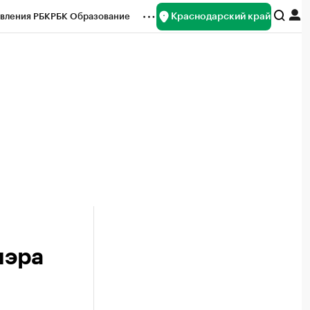
Краснодарский край
вления РБК
РБК Образование
редитные рейтинги
Франшизы
нсы
Рынок наличной валюты
мэра