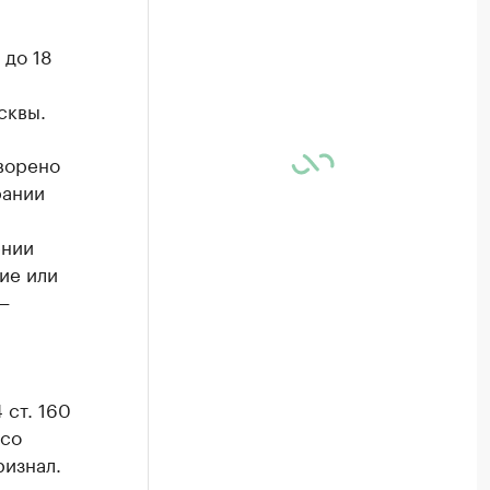
 до 18
м
сквы.
ворено
рании
ении
ие или
—
 ст. 160
 со
ризнал.