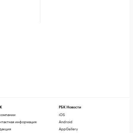
К
РБК Новости
компании
iOS
нтактная информация
Android
дакция
AppGallery