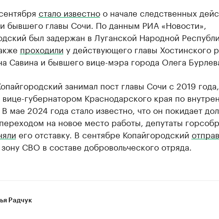
 сентября
стало известно
о начале следственных дейс
и бывшего главы Сочи. По данным РИА «Новости»,
одский был задержан в Луганской Народной Республи
акже
проходили
у действующего главы Хостинского 
на Савина и бывшего вице-мэра города Олега Бурлев
опайгородский занимал пост главы Сочи с 2019 года,
л вице-губернатором Краснодарского края по внутре
 В мае 2024 года стало известно, что он покидает до
 переходом на новое место работы, депутаты горсоб
няли
его отставку. В сентябре Копайгородский
отпра
 зону СВО в составе добровольческого отряда.
ья Радчук