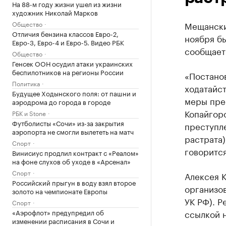
На 88-м году жизни ушел из жизни
художник Николай Марков
Общество
Мещански
Отличия бензина классов Евро-2,
ноября б
Евро-3, Евро-4 и Евро-5. Видео РБК
сообщает
Общество
Генсек ООН осудил атаки украинских
беспилотников на регионы России
«Постано
Политика
ходатайс
Будущее Ходынского поля: от пашни и
меры пре
аэродрома до города в городе
Копайгор
РБК и Stone
Футболисты «Сочи» из-за закрытия
преступле
аэропорта не смогли вылететь на матч
растрата)
Спорт
говоритс
Винисиус продлил контракт с «Реалом»
на фоне слухов об уходе в «Арсенал»
Спорт
Алексея 
Российский прыгун в воду взял второе
организов
золото на чемпионате Европы
УК РФ). Р
Спорт
«Аэрофлот» предупредил об
ссылкой н
изменении расписания в Сочи и