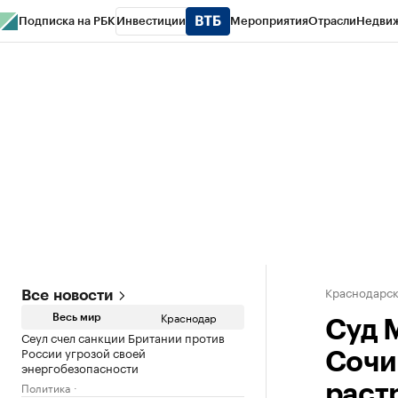
Подписка на РБК
Инвестиции
Мероприятия
Отрасли
Недви
РБК Курсы
РБК Life
Тренды
Визионеры
Национальные проекты
Горо
Газета
Спецпроекты СПб
Конференции СПб
Спецпроекты
Проверк
Краснодарск
Все новости
Краснодар
Весь мир
Суд 
Сеул счел санкции Британии против
России угрозой своей
Сочи
энергобезопасности
Политика
раст