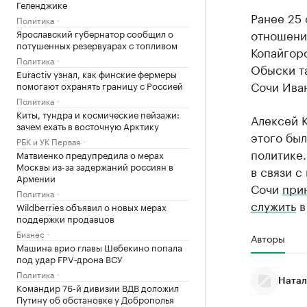
Геленджике
Ранее 25
Политика
отношени
Ярославский губернатор сообщил о
потушенных резервуарах с топливом
Копайгор
Политика
Обыски т
Euractiv узнал, как финские фермеры
Сочи Ива
помогают охранять границу с Россией
Политика
Киты, тундра и космические пейзажи:
Алексей К
зачем ехать в восточную Арктику
этого бы
РБК и УК Первая
политике.
Матвиенко предупредила о мерах
Москвы из-за задержаний россиян в
в связи с
Армении
Сочи
при
Политика
служить
в
Wildberries объявил о новых мерах
поддержки продавцов
Бизнес
Авторы
Машина врио главы Шебекино попала
под удар FPV‑дрона ВСУ
Политика
Натал
Командир 76-й дивизии ВДВ доложил
Путину об обстановке у Доброполья