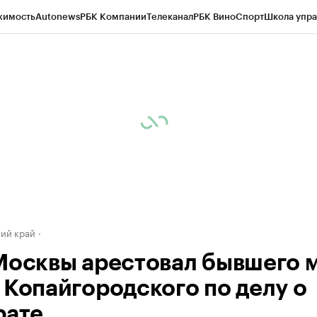
жимость
Autonews
РБК Компании
Телеканал
РБК Вино
Спорт
Школа упра
д
Стиль
Крипто
РБК Бизнес-среда
Дискуссионный клуб
Исследования
К
а контрагентов
Политика
Экономика
Бизнес
Технологии и медиа
Фина
ий край
Москвы арестовал бывшего 
 Копайгородского по делу о
рате