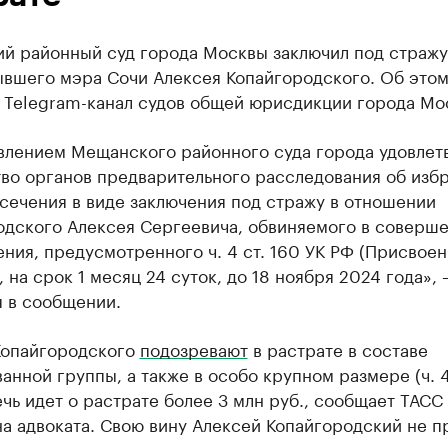
й районный суд города Москвы заключил под стражу
ывшего мэра Сочи Алексея Копайгородского. Об это
 Telegram-канал судов общей юрисдикции города Мо
влением Мещанского районного суда города удовлет
тво органов предварительного расследования об изб
сечения в виде заключения под стражу в отношении
одского Алексея Сергеевича, обвиняемого в соверш
ния, предусмотренного ч. 4 ст. 160 УК РФ (Присвоен
, на срок 1 месяц 24 суток, до 18 ноября 2024 года», 
я в сообщении.
Копайгородского
подозревают
в растрате в составе
анной группы, а также в особо крупном размере (ч. 4
ечь идет о растрате более 3 млн руб., сообщает ТАСС
а адвоката. Свою вину Алексей Копайгородский не п