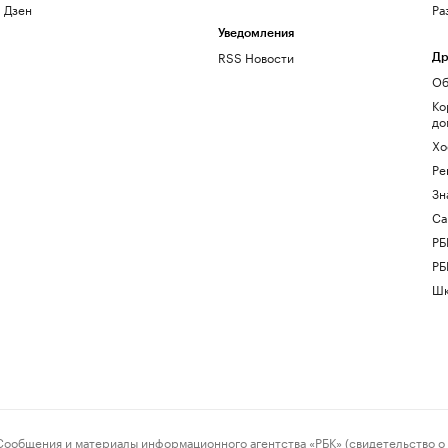
Дзен
Ра
Уведомления
RSS Новости
Др
Об
Ко
до
Хо
Ре
Зн
Са
РБ
РБ
Шк
ения и материалы информационного агентства «РБК» (свидетельство о 