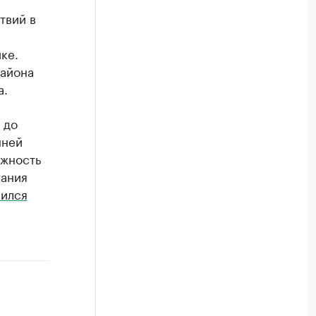
твий в
ке.
района
а.
 до
нней
лжность
рания
вился