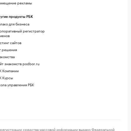
змещение рекламы
угие продукты РБК
лако для бизнеса
рпоративный регистратор
менов
стинг сайтов
г.решения
акомства
йт знакомств podbor.ru
К Компании
К Курсы
ола управления РБК
регистрации средства массовой информации выдано Федеральной