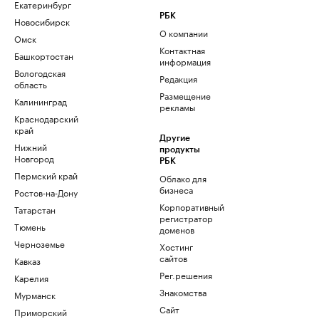
Екатеринбург
РБК
Новосибирск
О компании
Омск
Контактная
Башкортостан
информация
Вологодская
Редакция
область
Размещение
Калининград
рекламы
Краснодарский
край
Другие
Нижний
продукты
Новгород
РБК
Пермский край
Облако для
бизнеса
Ростов-на-Дону
Корпоративный
Татарстан
регистратор
Тюмень
доменов
Черноземье
Хостинг
сайтов
Кавказ
Рег.решения
Карелия
Знакомства
Мурманск
Сайт
Приморский