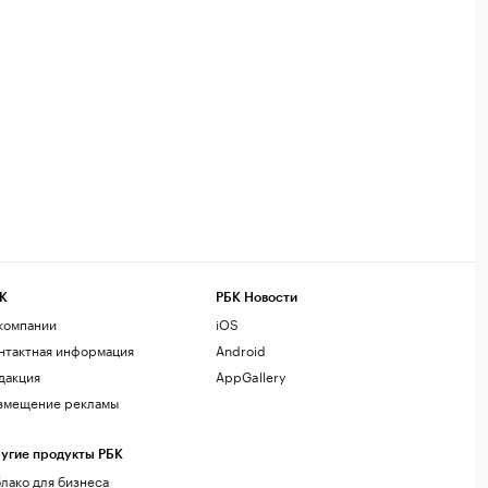
К
РБК Новости
компании
iOS
нтактная информация
Android
дакция
AppGallery
змещение рекламы
угие продукты РБК
лако для бизнеса