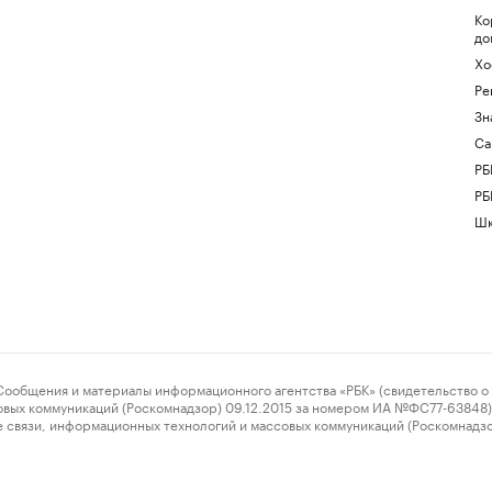
Ко
до
Хо
Ре
Зн
Са
РБ
РБ
Шк
ения и материалы информационного агентства «РБК» (свидетельство о 
овых коммуникаций (Роскомнадзор) 09.12.2015 за номером ИА №ФС77-63848) 
 связи, информационных технологий и массовых коммуникаций (Роскомнадз