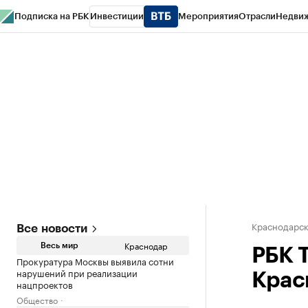
Подписка на РБК
Инвестиции
Мероприятия
Отрасли
Недви
РБК Курсы
РБК Life
Тренды
Визионеры
Национальные проекты
Горо
Газета
Спецпроекты СПб
Конференции СПб
Спецпроекты
Проверк
Краснодарск
Все новости
Краснодар
Весь мир
РБК 
Прокуратура Москвы выявила сотни
нарушений при реализации
Крас
нацпроектов
Общество