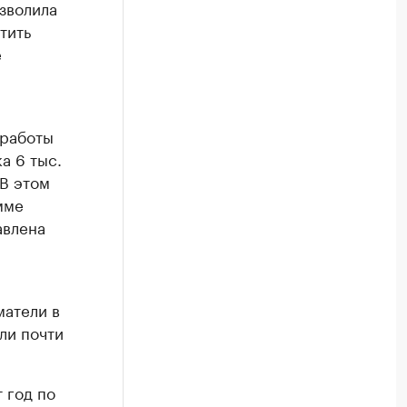
озволила
тить
е
 работы
а 6 тыс.
 В этом
мме
авлена
матели в
ли почти
 год по