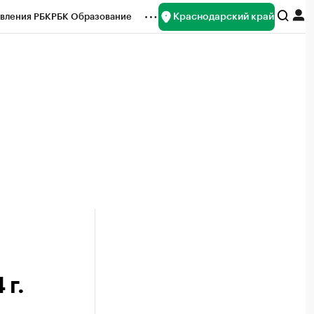
Краснодарский край
вления РБК
РБК Образование
редитные рейтинги
Франшизы
нсы
Рынок наличной валюты
 г.