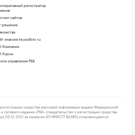
рпоративный регистратор
менов
стинг сайтов
г.решения
акомства
йт знакомств podbor.ru
К Компании
К Курсы
ола управления РБК
регистрации средства массовой информации выдано Федеральной
и сетевого издания «РБК» (свидетельство о регистрации средства
ор) 03.12.2021 за номером ЭЛ №ФС77-82385) сопровождаются