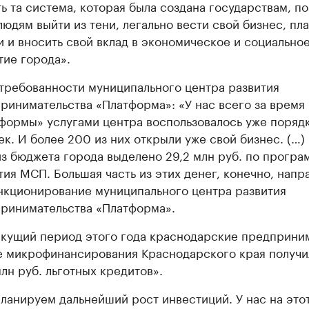
ть та система, которая была создана государствам, п
людям выйти из тени, легально вести свой бизнес, пла
и и вносить свой вклад в экономическое и социально
тие города».
требованности муниципального центра развития
ринимательства «Платформа»: «У нас всего за время
формы» услугами центра воспользовалось уже порядк
ек. И более 200 из них открыли уже свой бизнес. (…)
из бюджета города выделено 29,2 млн руб. по програ
тия МСП. Большая часть из этих денег, конечно, напр
нкционирование муниципального центра развития
ринимательства «Платформа».
екущий период этого года краснодарские предприни
 микрофинансирования Краснодарского края получи
лн руб. льготных кредитов».
ланируем дальнейший рост инвестиций. У нас на этот