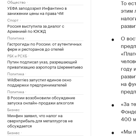
То ес
Общество
УЕФА заподозрил Инфантино в
этим 
занижении цены на права ЧМ
налог
Спорт
разви
Россия выступила за диалог с
Арменией по ЮКЖД
О вос
Политика
Гастрогиды по России: от аутентичных
предп
ферм и ресторанов до отелей
«Плат
РБК и РСХБ
челов
Путин подписал указ, разрешающий
приватизацию аэропорта Шереметьево
году 
Политика
разви
Wildberries запустил единое окно
на фу
поддержки предпринимателей
предп
Политика
В России возобновили обсуждение
запуска онлайн-продажи алкоголя
«За т
Бизнес
Фонде
Минфин заявил, что налог на
400 м
сверхприбыль для металлургов не
обсуждается
«Мы п
Бизнес