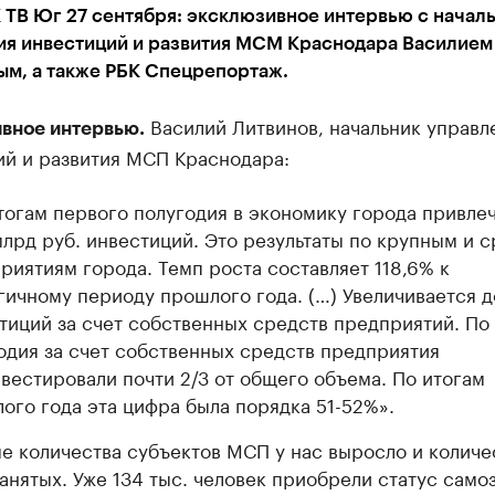
 ТВ Юг 27 сентября: эксклюзивное интервью с начал
ия инвестиций и развития МСМ Краснодара Василием
ым, а также РБК Спецрепортаж.
Василий Литвинов, начальник управл
вное интервью.
ий и развития МСП Краснодара:
тогам первого полугодия в экономику города привле
млрд руб. инвестиций. Это результаты по крупным и 
риятиям города. Темп роста составляет 118,6% к
гичному периоду прошлого года. (…) Увеличивается д
тиций за счет собственных средств предприятий. По
одия за счет собственных средств предприятия
вестировали почти 2/3 от общего объема. По итогам
ого года эта цифра была порядка 51-52%».
е количества субъектов МСП у нас выросло и количе
анятых. Уже 134 тыс. человек приобрели статус само