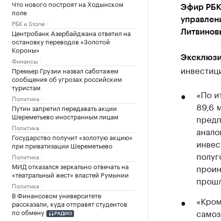
Что нового построят на Ходынском
Эфир РБК
поле
управлен
РБК и Stone
Центробанк Азербайджана ответил на
Литвинов
остановку переводов «Золотой
Короны»
Эксклюзи
Финансы
инвестиц
Премьер Грузии назвал саботажем
сообщения об угрозах российским
туристам
«По и
Политика
89,6 
Путин запретил передавать акции
Шереметьево иностранным лицам
предп
Политика
анало
Государство получит «золотую акцию»
инвес
при приватизации Шереметьево
полуг
Политика
МИД отказался зеркально отвечать на
проин
«театральный жест» властей Румынии
прошл
Политика
В Финансовом университете
«Кром
рассказали, куда отправят студентов
самоз
по обмену
РАДИО