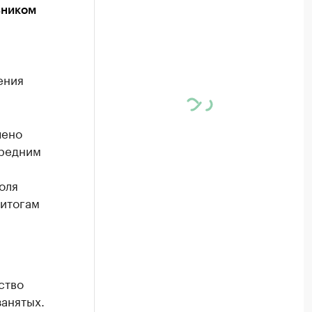
ьником
ения
чено
средним
оля
 итогам
ство
занятых.