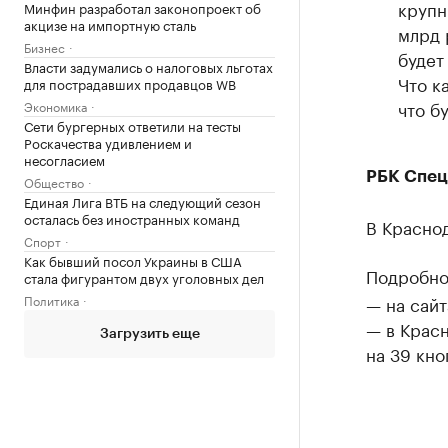
крупн
Минфин разработал законопроект об
акцизе на импортную сталь
млрд 
Бизнес
будет
Власти задумались о налоговых льготах
Что к
для пострадавших продавцов WB
что б
Экономика
Сети бургерных ответили на тесты
Роскачества удивлением и
несогласием
РБК Спец
Общество
Единая Лига ВТБ на следующий сезон
осталась без иностранных команд
В Красно
Спорт
Как бывший посол Украины в США
Подробно
стала фигурантом двух уголовных дел
Политика
— на сайт
— в Крас
Загрузить еще
на 39 кно