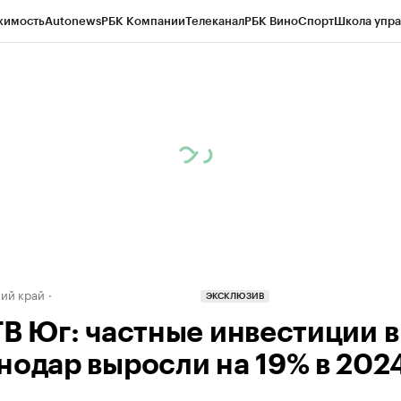
жимость
Autonews
РБК Компании
Телеканал
РБК Вино
Спорт
Школа упра
д
Стиль
Крипто
РБК Бизнес-среда
Дискуссионный клуб
Исследования
К
а контрагентов
Политика
Экономика
Бизнес
Технологии и медиа
Фина
ий край
ЭКСКЛЮЗИВ
ТВ Юг: частные инвестиции в
нодар выросли на 19% в 2024