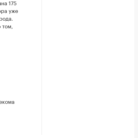
на 175
фра уже
рода.
 том,
екома