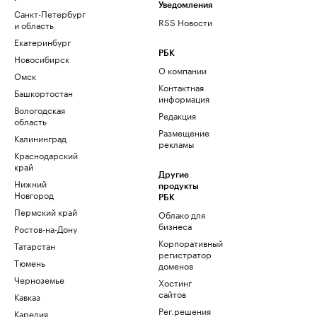
Уведомления
Санкт-Петербург
RSS Новости
и область
Екатеринбург
РБК
Новосибирск
О компании
Омск
Контактная
Башкортостан
информация
Вологодская
Редакция
область
Размещение
Калининград
рекламы
Краснодарский
край
Другие
Нижний
продукты
Новгород
РБК
Пермский край
Облако для
бизнеса
Ростов-на-Дону
Корпоративный
Татарстан
регистратор
Тюмень
доменов
Черноземье
Хостинг
сайтов
Кавказ
Рег.решения
Карелия