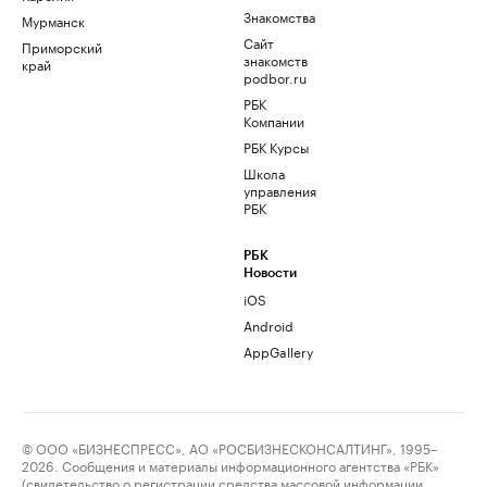
Знакомства
Мурманск
Сайт
Приморский
знакомств
край
podbor.ru
РБК
Компании
РБК Курсы
Школа
управления
РБК
РБК
Новости
iOS
Android
AppGallery
© ООО «БИЗНЕСПРЕСС», АО «РОСБИЗНЕСКОНСАЛТИНГ», 1995–
2026. Сообщения и материалы информационного агентства «РБК»
(свидетельство о регистрации средства массовой информации