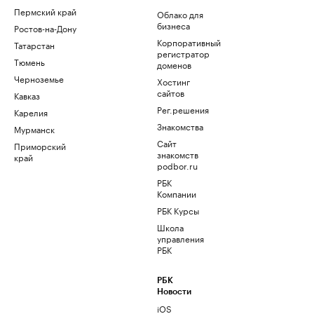
Пермский край
Облако для
бизнеса
Ростов-на-Дону
Корпоративный
Татарстан
регистратор
Тюмень
доменов
Черноземье
Хостинг
сайтов
Кавказ
Рег.решения
Карелия
Знакомства
Мурманск
Сайт
Приморский
знакомств
край
podbor.ru
РБК
Компании
РБК Курсы
Школа
управления
РБК
РБК
Новости
iOS