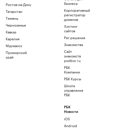
бизнеса
Ростов-на-Дону
Корпоративный
Татарстан
регистратор
Тюмень
доменов
Черноземье
Хостинг
сайтов
Кавказ
Рег.решения
Карелия
Знакомства
Мурманск
Сайт
Приморский
знакомств
край
podbor.ru
РБК
Компании
РБК Курсы
Школа
управления
РБК
РБК
Новости
iOS
Android